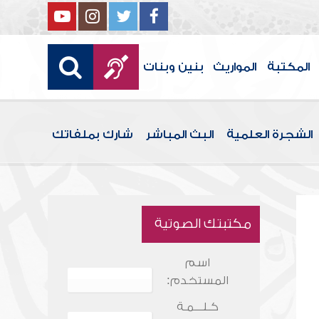
المكتبة
المواريث
بنين وبنات
الشجرة العلمية
البث المباشر
شارك بملفاتك
مكتبتك الصوتية
اسم
المستخدم:
كـلـــمـة