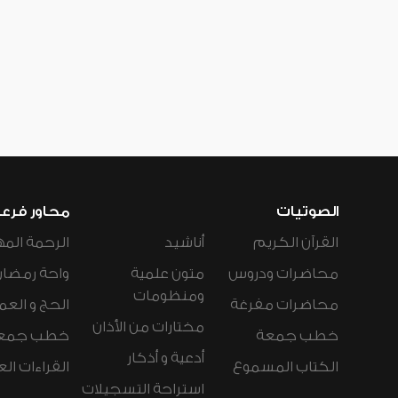
الصوتيات
محاور فرع
القرآن الكريم
أناشيد
الرحمة المه
محاضرات ودروس
متون علمية
واحة رمضان
ومنظومات
محاضرات مفرغة
الحج و العم
مختارات من الأذان
خطب جمعة
خطب جمع
أدعية و أذكار
الكتاب المسموع
القراءات ال
استراحة التسجيلات