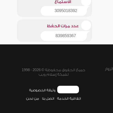
الاستماع
3095018392
عدد مرات الحفظ
839859367
زوار
جميع الحقوق محفوظة © 2026 - 1998
لشبكة إسلام ويب
وثيقة الخصوصية
اتفاقية الخدمة
اتصل بنا
من نحن