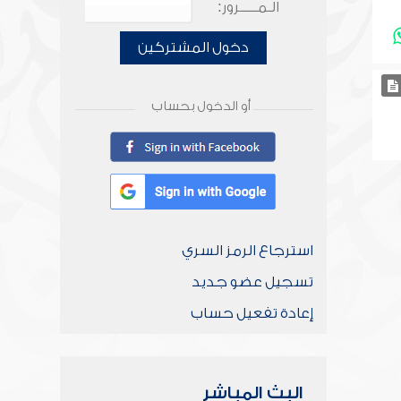
الـمـــــرور:
دخول المشتركين
أو الدخول بحساب
استرجاع الرمز السري
تسجيل عضو جديد
إعادة تفعيل حساب
البث المباشر