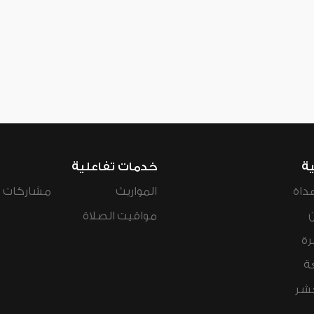
ية
خدمات تفاعلية
داة
المواريث
مشاركات ال
مواقيت الصلاة
رة
ة
عشر