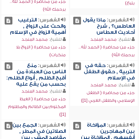
جزء من محاضرة ( الحمد لله..
يتبع)
يرحمك الله)
الفهرس:
ماذا يقول
الفهرس:
الترغيب
العاطس؟ , شرح
والحث على الزواج ,
أحاديث العطاس
أهمية الزواج في الإسلام
للشيخ:
محمد المنجد
للشيخ:
محمد المنجد
جزء من محاضرة ( الحمد لله..
جزء من محاضرة ( الزواج بلا
يرحمك الله)
منكرات)
الفهرس:
حقه في
الفهرس:
منع
التربية , حقوق الطفل
الناس من العبادة من
في الإسلام
أقبح الظلم , أنواع الظلم:
بحسب من يقع عليه
للشيخ:
محمد المنجد
للشيخ:
محمد المنجد
جزء من محاضرة ( الطفل
جزء من محاضرة ( الغيظ
الإسلامي والطفل الغربي [1])
المكتوم بين الظالم والمظلوم
[1])
الفهرس:
المؤاخاة
الفهرس:
الجمع بين
بين المهاجرين
الصلاتين في المطر ,
أنفسهم , المؤاخاة بين
مقاصد المشي بين