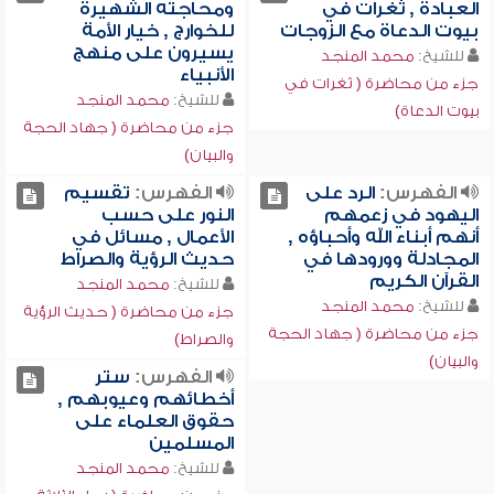
العبادة , ثغرات في
ومحاجته الشهيرة
بيوت الدعاة مع الزوجات
للخوارج , خيار الأمة
يسيرون على منهج
للشيخ:
محمد المنجد
الأنبياء
جزء من محاضرة ( ثغرات في
للشيخ:
محمد المنجد
بيوت الدعاة)
جزء من محاضرة ( جهاد الحجة
والبيان)
الفهرس:
الرد على
الفهرس:
تقسيم
اليهود في زعمهم
النور على حسب
أنهم أبناء الله وأحباؤه ,
الأعمال , مسائل في
المجادلة وورودها في
حديث الرؤية والصراط
القرآن الكريم
للشيخ:
محمد المنجد
للشيخ:
محمد المنجد
جزء من محاضرة ( حديث الرؤية
جزء من محاضرة ( جهاد الحجة
والصراط)
والبيان)
الفهرس:
ستر
أخطائهم وعيوبهم ,
حقوق العلماء على
المسلمين
للشيخ:
محمد المنجد