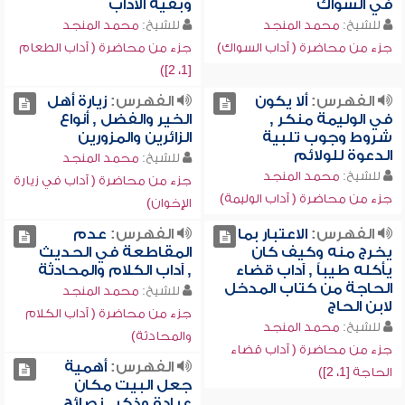
في السواك
وبقية الآداب
للشيخ:
محمد المنجد
للشيخ:
محمد المنجد
جزء من محاضرة ( آداب السواك)
جزء من محاضرة ( آداب الطعام
[1، 2])
الفهرس:
ألا يكون
الفهرس:
زيارة أهل
في الوليمة منكر ,
الخير والفضل , أنواع
شروط وجوب تلبية
الزائرين والمزورين
الدعوة للولائم
للشيخ:
محمد المنجد
للشيخ:
محمد المنجد
جزء من محاضرة ( آداب في زيارة
جزء من محاضرة ( آداب الوليمة)
الإخوان)
الفهرس:
الاعتبار بما
الفهرس:
عدم
يخرج منه وكيف كان
المقاطعة في الحديث
يأكله طيباً , آداب قضاء
, آداب الكلام والمحادثة
الحاجة من كتاب المدخل
للشيخ:
محمد المنجد
لابن الحاج
جزء من محاضرة ( آداب الكلام
للشيخ:
محمد المنجد
والمحادثة)
جزء من محاضرة ( آداب قضاء
الفهرس:
أهمية
الحاجة [1، 2])
جعل البيت مكان
عبادة وذكر , نصائح