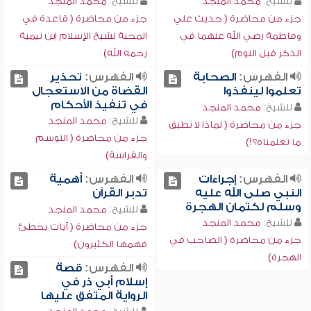
للشيخ:
محمد المنجد
للشيخ:
محمد المنجد
جزء من محاضرة ( حديث علي
جزء من محاضرة ( قاعدة في
وفاطمة رضي الله عنهما في
المحبة لشيخ الإسلام ابن تيمية
الذكر قبل النوم)
رحمه الله)
الفهرس:
الصحابة
الفهرس:
تحذير
تعلموا لينفذوا
القضاة من الاستعجال
في تنفيذ الأحكام
للشيخ:
محمد المنجد
للشيخ:
محمد المنجد
جزء من محاضرة ( لماذا لا نطبق
جزء من محاضرة ( التوسم
ما تعلمناه؟!)
والفراسة)
الفهرس:
إجراءات
الفهرس:
أهمية
النبي صلى الله عليه
تدبر القرآن
وسلم لكتمان الهجرة
للشيخ:
محمد المنجد
للشيخ:
محمد المنجد
جزء من محاضرة ( آيات يخطئ
جزء من محاضرة ( الصاحب في
فهمها الكثيرون)
الهجرة)
الفهرس:
قصة
إسلام أبي ذر في
الرواية المتفق عليها