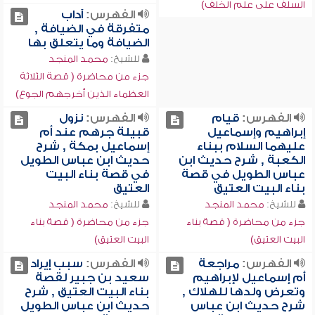
السلف على علم الخلف)
الفهرس:
آداب
متفرقة في الضيافة ,
الضيافة وما يتعلق بها
للشيخ:
محمد المنجد
جزء من محاضرة ( قصة الثلاثة
العظماء الذين أخرجهم الجوع)
الفهرس:
قيام
الفهرس:
نزول
إبراهيم وإسماعيل
قبيلة جرهم عند أم
عليهما السلام ببناء
إسماعيل بمكة , شرح
الكعبة , شرح حديث ابن
حديث ابن عباس الطويل
عباس الطويل في قصة
في قصة بناء البيت
بناء البيت العتيق
العتيق
للشيخ:
محمد المنجد
للشيخ:
محمد المنجد
جزء من محاضرة ( قصة بناء
جزء من محاضرة ( قصة بناء
البيت العتيق)
البيت العتيق)
الفهرس:
مراجعة
الفهرس:
سبب إيراد
أم إسماعيل لإبراهيم
سعيد بن جبير لقصة
وتعرض ولدها للهلاك ,
بناء البيت العتيق , شرح
شرح حديث ابن عباس
حديث ابن عباس الطويل