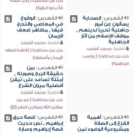
جزء من محاضرة ( رحل الثلاثة
فأدركوا البقية)
الفهرس:
الصحابة
الفهرس:
الوقوع
يسألون عن أمور
في المعاصي والتدرج
جاهلية تحرياً لدينهم ,
فيها , مظاهر ضعف
موقف الإسلام من آثار
الإيمان
الجاهلية
للشيخ:
محمد المنجد
للشيخ:
محمد المنجد
جزء من محاضرة ( ظاهرة ضعف
جزء من محاضرة ( رواسب
الإيمان وأسبابها)
الجاهلية)
الفهرس:
بين
حقيقة الربح وصورته ,
أمثلة تساعد على تيقن
أفضلية ميزان الشرع
للشيخ:
محمد المنجد
جزء من محاضرة ( عبر بين
موازين الله وموازين البشر [2])
الفهرس:
أهمية
الفهرس:
قصة حرق
الفزع إلى الصلاة
إبراهيم , نص حديث
ومشروعية الوضوء لمن
قصة إبراهيم وسارة