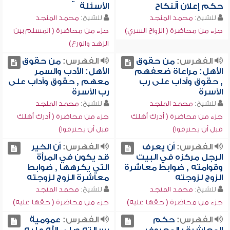
حكم إعلان النكاح
الأسئلة
للشيخ:
محمد المنجد
للشيخ:
محمد المنجد
جزء من محاضرة ( الزواج السري)
جزء من محاضرة ( المسلم بين
الزهد والورع)
الفهرس:
من حقوق
الفهرس:
من حقوق
الأهل: مراعاة ضعفهم
الأهل: الأدب والسمر
, حقوق وآداب على رب
معهم , حقوق وآداب على
الأسرة
رب الأسرة
للشيخ:
محمد المنجد
للشيخ:
محمد المنجد
جزء من محاضرة ( أدرك أهلك
جزء من محاضرة ( أدرك أهلك
قبل أن يحترقوا)
قبل أن يحترقوا)
الفهرس:
أن يعرف
الفهرس:
أن الخير
الرجل مركزه في البيت
قد يكون في المرأة
وقوامته , ضوابط معاشرة
التي يكرهها , ضوابط
الزوج لزوجته
معاشرة الزوج لزوجته
للشيخ:
محمد المنجد
للشيخ:
محمد المنجد
جزء من محاضرة ( حقها عليه)
جزء من محاضرة ( حقها عليه)
الفهرس:
حكم
الفهرس:
عمومية