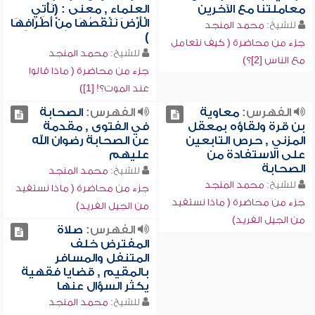
معاملتنا مع الآخرين
العلماء , معنى : (نَأْتِي
الْأَرْضَ نَنْقُصُهَا مِنْ أَطْرَافِهَا
للشيخ:
محمد المنجد
)
جزء من محاضرة ( كيف نتعامل
للشيخ:
محمد المنجد
مع الناس [2]؟)
جزء من محاضرة ( ماذا قالوا
عند الموت؟! [1])
الفهرس:
معاوية
الفهرس:
الصحابة
بن قرة ولقاؤه بمعقل
في الفتوى , مقدمة
المزني , حرص التابعين
عن الصحابة رضوان الله
على الاستفادة من
عليهم
الصحابة
للشيخ:
محمد المنجد
للشيخ:
محمد المنجد
جزء من محاضرة ( ماذا نستفيد
جزء من محاضرة ( ماذا نستفيد
من الجيل الفريد)
من الجيل الفريد)
الفهرس:
صلاة
المفترض خلف
المتنفل والمسافر
بالمقيم , قضايا فقهية
يكثر السؤال عنها
للشيخ:
محمد المنجد