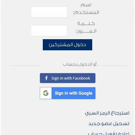
اسم
المستخدم:
كـلـــمـة
الـمـــــرور:
دخول المشتركين
أو الدخول بحساب
استرجاع الرمز السري
تسجيل عضو جديد
إعادة تفعيل حساب