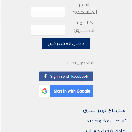
اسم
المستخدم:
كـلـــمـة
الـمـــــرور:
دخول المشتركين
أو الدخول بحساب
استرجاع الرمز السري
تسجيل عضو جديد
إعادة تفعيل حساب