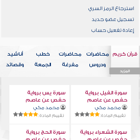
استرجاع الرمز السري
تسجيل عضو جديد
إعادة تفعيل حساب
قرآن كريم
محاضرات
محاضرات
خطب
أناشيد
ودروس
مفرغة
الجمعة
وقصائد
المزيد
المزيد
المزيد
المزيد
المزيد
سورة الفيل برواية
سورة يس برواية
حفص عن عاصم
حفص عن عاصم
محمد مكي
محمد مكي
تقييم المادة:
تقييم المادة:
سورة الشعراء برواية
سورة الحج برواية
حفص عن عاصم
حفص عن عاصم