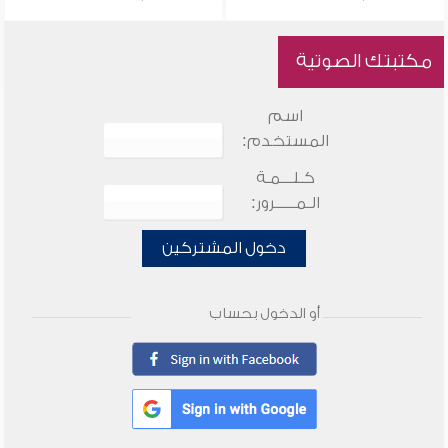
مكتبتك الصوتية
اسم
المستخدم:
كـلـــمـة
الـمـــــرور:
دخول المشتركين
أو الدخول بحساب