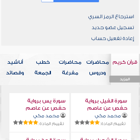
استرجاع الرمز السري
تسجيل عضو جديد
إعادة تفعيل حساب
قرآن كريم
محاضرات
محاضرات
خطب
أناشيد
ودروس
مفرغة
الجمعة
وقصائد
المزيد
المزيد
المزيد
المزيد
المزيد
سورة الفيل برواية
سورة يس برواية
حفص عن عاصم
حفص عن عاصم
محمد مكي
محمد مكي
تقييم المادة:
تقييم المادة: