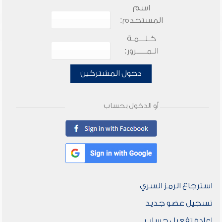
اسم
المستخدم:
كـلـــمـة
الـمـــــرور:
دخول المشتركين
أو الدخول بحساب
استرجاع الرمز السري
تسجيل عضو جديد
إعادة تفعيل حساب