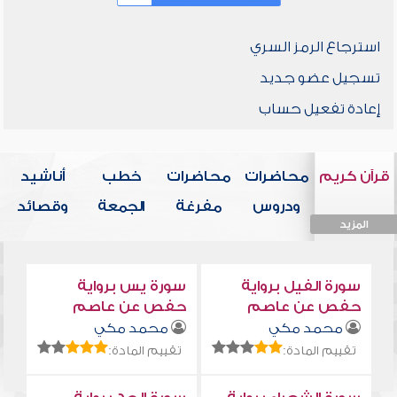
استرجاع الرمز السري
تسجيل عضو جديد
إعادة تفعيل حساب
قرآن كريم
محاضرات
محاضرات
خطب
أناشيد
ودروس
مفرغة
الجمعة
وقصائد
المزيد
المزيد
المزيد
المزيد
المزيد
سورة الفيل برواية
سورة يس برواية
حفص عن عاصم
حفص عن عاصم
محمد مكي
محمد مكي
تقييم المادة:
تقييم المادة: