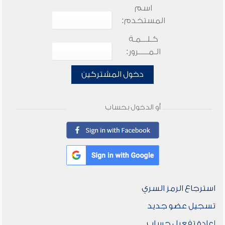
اسم
المستخدم:
كـلـــمـة
الـمـــــرور:
دخول المشتركين
أو الدخول بحساب
استرجاع الرمز السري
تسجيل عضو جديد
إعادة تفعيل حساب