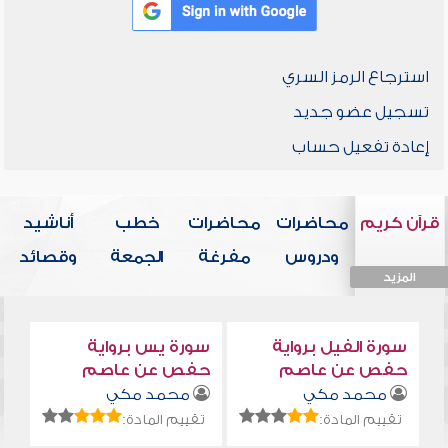
استرجاع الرمز السري
تسجيل عضو جديد
إعادة تفعيل حساب
قرآن كريم
محاضرات
محاضرات
خطب
أناشيد
ودروس
مفرغة
الجمعة
وقصائد
المزيد
المزيد
المزيد
المزيد
المزيد
سورة الفيل برواية
سورة يس برواية
حفص عن عاصم
حفص عن عاصم
محمد مكي
محمد مكي
تقييم المادة:
تقييم المادة: