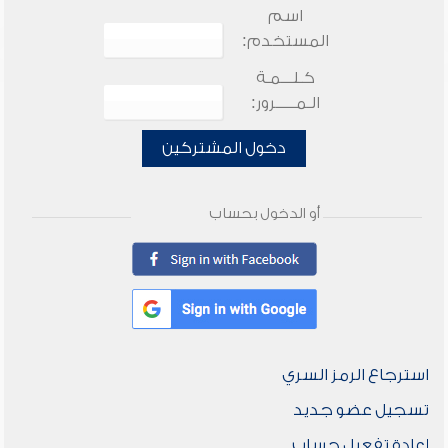
اسم
المستخدم:
كـلـــمـة
الـمـــــرور:
دخول المشتركين
أو الدخول بحساب
استرجاع الرمز السري
تسجيل عضو جديد
إعادة تفعيل حساب