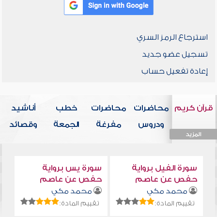
استرجاع الرمز السري
تسجيل عضو جديد
إعادة تفعيل حساب
قرآن كريم
محاضرات
محاضرات
خطب
أناشيد
ودروس
مفرغة
الجمعة
وقصائد
المزيد
المزيد
المزيد
المزيد
المزيد
سورة الفيل برواية
سورة يس برواية
حفص عن عاصم
حفص عن عاصم
محمد مكي
محمد مكي
تقييم المادة:
تقييم المادة: