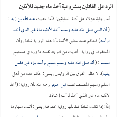
الرد على القائلين بمشروعية أخذ ماء جديد للأذنين
أما إجابة هؤلاء على أدلة السابقين: فأما حديث
عبد الله بن زيد
:
(
أن النبي صلى الله عليه وسلم أخذ لأذنيه ماءً غير الذي أخذ
لرأسه
) فحكم عليه بعض الأئمة بأن هذه الرواية شاذة, وأن
المحفوظ في رواية الحديث من الوجه نفسه ما ورد في صحيح
مسلم
: (
أنه صلى الله عليه وسلم مسح برأسه بماء غير فضل
يديه
). لاحظوا الفرق بين الروايتين, يعني: حكم عدد من أهل
العلم ومنهم المصنف نفسه
ابن حجر
رحمه الله بأن رواية: (أخذ
لأذنيه ماء غير الذي أخذ لرأسه) شاذة.
إذاً: إذا كانت شاذة فتقابلها رواية محفوظة, يعني: أثبت منها, ما