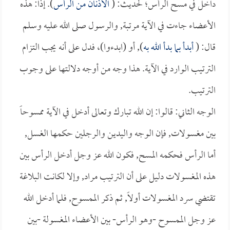
داخل في مسح الرأس؛ لحديث: (
الأذنان من الرأس
). إذاً: هذه
الأعضاء جاءت في الآية مرتبة, والرسول صلى الله عليه وسلم
قال: (
أبدأ بما بدأ الله به
), أو (ابدءوا)، فدل على أنه يجب التزام
الترتيب الوارد في الآية. هذا وجه من أوجه دلالتها على وجوب
الترتيب.
الوجه الثاني: قالوا: إن الله تبارك وتعالى أدخل في الآية ممسوحاً
بين مغسولات, فإن الوجه واليدين والرجلين حكمها الغسل,
أما الرأس فحكمه المسح, فكون الله عز وجل أدخل الرأس بين
هذه المغسولات دليل على أن الترتيب مراد, وإلا لكانت البلاغة
تقتضي سرد المغسولات أولاً, ثم ذكر الممسوح, فلما أدخل الله
عز وجل الممسوح -وهو الرأس- بين الأعضاء المغسولة -بين