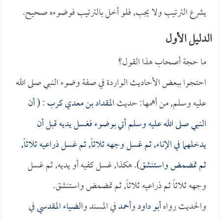
يشرع الترتيب ولا يجب, فلو أخل بالترتيب فوضوءه صحيح.
الدليل الأول
ما حجة أصحاب هذا القول؟
احتجوا ببعض الأحاديث الواردة في صفة وضوء النبي صلى الله
عليه وسلم, من أهمها: حديث
المقداد بن معدي كرب
: (
أن
النبي صلى الله عليه وسلم أتي بوضوء فغسل يديه قبل أن
يدخلهما في الإناء, ثم غسل وجهه ثلاثاً, ثم غسل ذراعيه ثلاثاً,
ثم تمضمض واستنشق
). هكذا, غسل كفيه أو يديه, ثم غسل
وجهه ثلاثاً ثم ذراعيه ثلاثاً, ثم تمضمض واستنشق.
والحديث رواه
أبو داود
و
أحمد
في المسند و
الضياء المقدسي
في