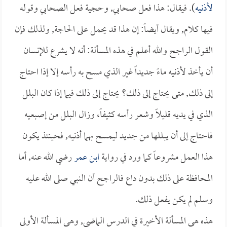
لأذنيه
). فيقال: هذا فعل صحابي, وحجية فعل الصحابي وقوله
فيها كلام, ويقال أيضاً: إن هذا قد يحمل على الحاجة, ولذلك فإن
القول الراجح والله أعلم في هذه المسألة: أنه لا يشرع للإنسان
أن يأخذ لأذنيه ماءً جديداً غير الذي مسح به رأسه إلا إذا احتاج
إلى ذلك, متى يحتاج إلى ذلك؟ يحتاج إلى ذلك فيما إذا كان البلل
الذي في يديه قليلاً وشعر رأسه كثيفاً، وزال البلل من إصبعيه
فاحتاج إلى أن يبللها من جديد ليمسح بهما أذنيه, فحينئذ يكون
هذا العمل مشروعاً كما ورد في رواية
ابن عمر
رضي الله عنه, أما
المحافظة على ذلك بدون داع فالراجح أن النبي صلى الله عليه
وسلم لم يكن يفعل ذلك.
هذه هي المسألة الأخيرة في الدرس الماضي, وهي المسألة الأولى