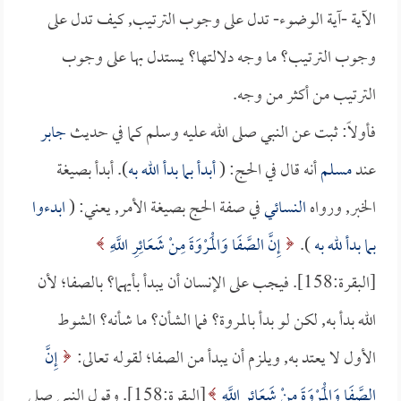
الآية -آية الوضوء- تدل على وجوب الترتيب, كيف تدل على
وجوب الترتيب؟ ما وجه دلالتها؟ يستدل بها على وجوب
الترتيب من أكثر من وجه.
فأولاً: ثبت عن النبي صلى الله عليه وسلم كما في حديث
جابر
عند
مسلم
أنه قال في الحج: (
أبدأ بما بدأ الله به
). أبدأ بصيغة
الخبر, ورواه
النسائي
في صفة الحج بصيغة الأمر, يعني: (
ابدءوا
بما بدأ لله به
).
إِنَّ الصَّفَا وَالْمَرْوَةَ مِنْ شَعَائِرِ اللَّهِ
[البقرة:158]. فيجب على الإنسان أن يبدأ بأيهما؟ بالصفا؛ لأن
الله بدأ به, لكن لو بدأ بالمروة؟ فما الشأن؟ ما شأنه؟ الشوط
الأول لا يعتد به, ويلزم أن يبدأ من الصفا؛ لقوله تعالى:
إِنَّ
الصَّفَا وَالْمَرْوَةَ مِنْ شَعَائِرِ اللَّهِ
[البقرة:158]. وقول النبي صلى