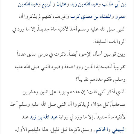
بن أبي طالب
و
عبد الله بن زيد
و
عثمان
و
الربيع
و
عبد الله بن
عمرو
و
المقداد بن معدي كرب
وغيرهم، كلهم لم يذكروا أن
النبي صلى الله عليه وسلم أخذ لأذنيه ماءً جديداً, إلا ما ورد في
الروايات السابقة.
وبين قوسين أسأل الإخوة أيضاً: ذكرت في درس سابق عدداً
تقريبياً للصحابة الذين رووا صفة وضوء النبي صلى الله عليه
وسلم, فكم عددهم تقريباً؟
الذي أذكر أنني قلت: إن عددهم يزيد على اثنين وعشرين
صحابياً, كل هؤلاء لم يذكروا أن النبي صلى الله عليه وسلم أخذ
لأذنيه ماءً جديداً, إلا ما ورد في رواية
عبد الله بن زيد
عند
البيهقي
و
الحاكم
, وسبق ذكرها قبل قليل. هذا دليلهم الأول.