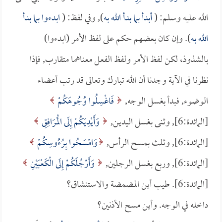
الله عليه وسلم: (
أبدأ بما بدأ الله به
), وفي لفظ: (
ابدءوا بما بدأ
الله به
). وإن كان بعضهم حكم على لفظ الأمر (ابدءوا)
بالشذوذ، لكن لفظ الأمر ولفظ الفعل معناهما متقارب, فإذا
نظرنا في الآية وجدنا أن الله تبارك وتعالى قد رتب أعضاء
الوضوء, فبدأ بغسل الوجه,
فَاغْسِلُوا وُجُوهَكُمْ
[المائدة:6], وثنى بغسل اليدين,
وَأَيْدِيَكُمْ إِلَى الْمَرَافِقِ
[المائدة:6], وثلث بمسح الرأس,
وَامْسَحُوا بِرُءُوسِكُمْ
[المائدة:6], وربع بغسل الرجلين,
وَأَرْجُلَكُمْ إِلَى الْكَعْبَيْنِ
[المائدة:6]. طيب أين المضمضة والاستنشاق؟
داخله في الوجه. وأين مسح الأذنين؟