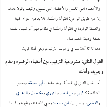
والأعضاء التي تغسل والأعضاء التي تمسح, وكيف يكون ذلك،
إلا عن طريق الوحي: القرآن والسُنة, فلا بد من التزام الهيئة
والصفة الواردة في القرآن والسُنة في ذلك, فهو أمر تعبدنا بفعله
بصفة وهيئة مخصوصة.
هذه ثلاثة أدلة لهم في وجوب الترتيب, وهي أدلة قوية.
القول الثاني: مشروعية الترتيب بين أعضاء الوضوء وعدم
وجوبه، وأدلته
أما القول الثاني في المسألة: وهو مذهب
أبي حنيفة
، وبعض
الشافعية كـ
المزني
و
ابن المنذر
و
الثوري
و
مكحول
و
الزهري
و
النخعي
، ونسب إلى
ابن مسعود
رضي الله عنه، وغيرهم, قالوا: