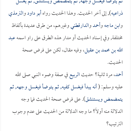
ثم يتوضأ فيغسل وجهه, ثم يتمضمض ويستنشق, ثم يغسل
ذراعيه
), إلى آخر الحديث. وهذا الحديث رواه
أبو داود
و
الترمذي
و
ابن ماجه
و
أحمد
و
الدارقطني
وغيرهم، من طرق عديدة بألفاظ
مختلفة, وفي إسناد الحديث أو مدار هذه الطرق على راو اسمه
عبد
الله بن محمد بن عقيل
، وفيه مقال، لكن على فرض صحة
الحديث.
أحمد
، مرة ثانية؟ حديث
الربيع
في صفة وضوء النبي صلى الله
عليه وسلم: (
أنه يبدأ فيغسل كفيه, ثم يتوضأ فيغسل وجهه, ثم
يتمضمض ويستنشق
). على فرض صحة الحديث فما وجه
الدلالة منه أولاً؟ ما وجه الدلالة من الحديث على عدم وجوب
الترتيب؟