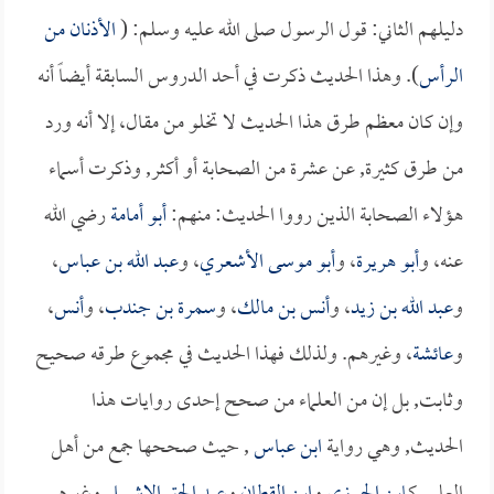
دليلهم الثاني: قول الرسول صلى الله عليه وسلم: (
الأذنان من
الرأس
). وهذا الحديث ذكرت في أحد الدروس السابقة أيضاً أنه
وإن كان معظم طرق هذا الحديث لا تخلو من مقال، إلا أنه ورد
من طرق كثيرة, عن عشرة من الصحابة أو أكثر, وذكرت أسماء
هؤلاء الصحابة الذين رووا الحديث: منهم:
أبو أمامة
رضي الله
عنه، و
أبو هريرة
، و
أبو موسى الأشعري
، و
عبد الله بن عباس
،
و
عبد الله بن زيد
، و
أنس بن مالك
، و
سمرة بن جندب
، و
أنس
،
و
عائشة
، وغيرهم. ولذلك فهذا الحديث في مجموع طرقه صحيح
وثابت, بل إن من العلماء من صحح إحدى روايات هذا
الحديث, وهي رواية
ابن عباس
, حيث صححها جمع من أهل