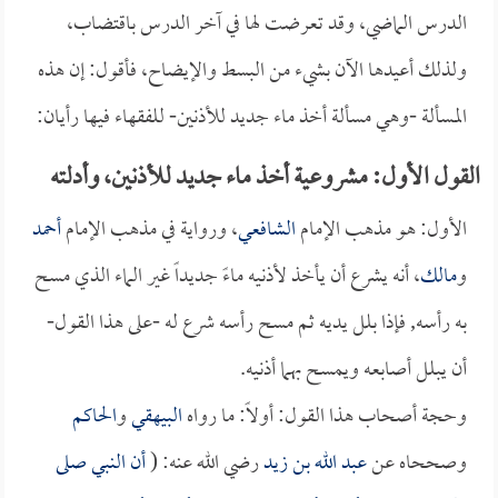
الدرس الماضي، وقد تعرضت لها في آخر الدرس باقتضاب،
ولذلك أعيدها الآن بشيء من البسط والإيضاح، فأقول: إن هذه
المسألة -وهي مسألة أخذ ماء جديد للأذنين- للفقهاء فيها رأيان:
القول الأول: مشروعية أخذ ماء جديد للأذنين، وأدلته
الأول: هو مذهب الإمام
الشافعي
، ورواية في مذهب الإمام
أحمد
و
مالك
، أنه يشرع أن يأخذ لأذنيه ماءً جديداً غير الماء الذي مسح
به رأسه, فإذا بلل يديه ثم مسح رأسه شرع له -على هذا القول-
أن يبلل أصابعه ويمسح بهما أذنيه.
وحجة أصحاب هذا القول: أولاً: ما رواه
البيهقي
و
الحاكم
وصححاه عن
عبد الله بن زيد
رضي الله عنه: (
أن النبي صلى