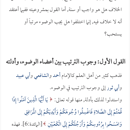
الخلاف هل هو واجب أو سنة, أما القول بمشروعيته ففيما أعتقد
أنه لا خلاف فيه, إنما اختلفوا هل يجب الوضوء مرتباً أو
يستحب؟
القول الأول: وجوب الترتيب بين أعضاء الوضوء، وأدلته
فذهب كثير من أهل العلم كالإمام
أحمد
و
الشافعي
و
أبي عبيد
و
أبي ثور
إلى وجوب الترتيب في الوضوء.
واستدلوا لذلك بأدلة, منها قوله تعالى:
يَا أَيُّهَا الَّذِينَ آمَنُوا إِذَا
قُمْتُمْ إِلَى الصَّلاةِ فَاغْسِلُوا وُجُوهَكُمْ وَأَيْدِيَكُمْ إِلَى الْمَرَافِقِ
وَامْسَحُوا بِرُءُوسِكُمْ وَأَرْجُلَكُمْ إِلَى الْكَعْبَيْنِ
[المائدة:6]. فهذه