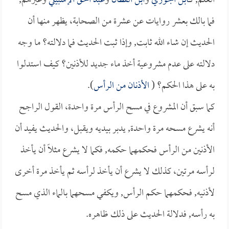
العلم, كـ
ابن الجوزي
و
ابن القطان
و
عبد الحق الإشبيلي
وغيرهم,
فما بالك بعشر روايات عن عشرة من الصحابة، يظهر منها أن
الحديث إن شاء الله ثابت, وإذا ثبت الحديث فما دلالته؟ ما وجه
دلالته على عدم مشروعية أخذ ماء جديد للأذنين؟ كيف استدلوا
به على هذا الحكم؟ (
الأذنان من الرأس
).
كما سبق أن المشروع في مسح الرأس مرة واحدة، القول الراجح
أنه يشرع مسحه مرة واحدة, يدبر بيديه ويقبل، والحديث يفيد أن
الأذنين من الرأس فحكمهما حكمه, فكما لا يشرع مثلاً أن يأخذ
لرأسه مرتين، كذلك لا يشرع أن يأخذ لرأسه ثم يأخذ مرة أخرى
لأذنيه, فحكمهما حكم الرأس, ويكفي مسحهما بالماء الذي مسح
به رأسه, فدلالة الحديث على ذلك ظاهره.