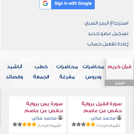
استرجاع الرمز السري
تسجيل عضو جديد
إعادة تفعيل حساب
قرآن كريم
محاضرات
محاضرات
خطب
أناشيد
ودروس
مفرغة
الجمعة
وقصائد
المزيد
المزيد
المزيد
المزيد
المزيد
سورة الفيل برواية
سورة يس برواية
حفص عن عاصم
حفص عن عاصم
محمد مكي
محمد مكي
تقييم المادة:
تقييم المادة: