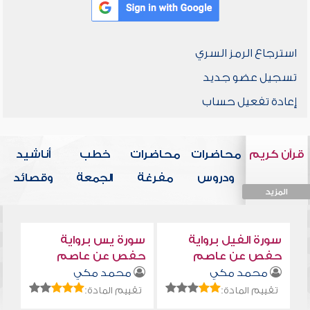
استرجاع الرمز السري
تسجيل عضو جديد
إعادة تفعيل حساب
قرآن كريم
محاضرات
محاضرات
خطب
أناشيد
ودروس
مفرغة
الجمعة
وقصائد
المزيد
المزيد
المزيد
المزيد
المزيد
سورة الفيل برواية
سورة يس برواية
حفص عن عاصم
حفص عن عاصم
محمد مكي
محمد مكي
تقييم المادة:
تقييم المادة: