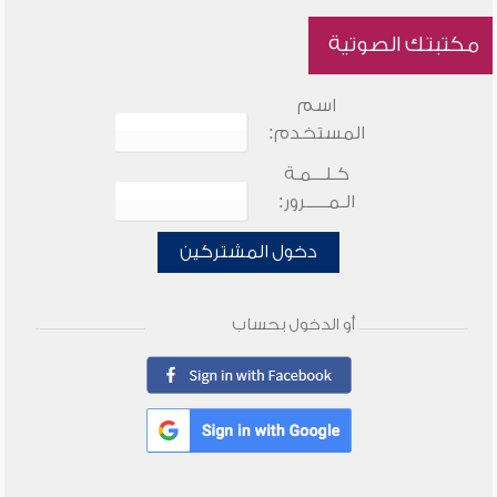
مكتبتك الصوتية
اسم
المستخدم:
كـلـــمـة
الـمـــــرور:
دخول المشتركين
أو الدخول بحساب