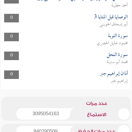
أحمد حطيبة
الوصايا قبل المنايا 3
0
أبو إسحاق الحويني
سورة التوبة
0
محمود خليل الحصري
سورة النحل
0
محمد أبو سنينة
أذان إبراهيم جبر
0
إبراهيم جبر
عدد مرات
3095054163
الاستماع
عدد مرات الحفظ
840290509