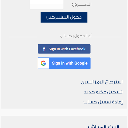
الـمـــــرور:
دخول المشتركين
أو الدخول بحساب
استرجاع الرمز السري
تسجيل عضو جديد
إعادة تفعيل حساب
البث المباشر