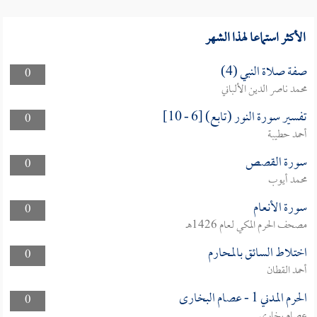
الأكثر استماعا لهذا الشهر
صفة صلاة النبي (4)
0
محمد ناصر الدين الألباني
تفسير سورة النور (تابع) [6 - 10]
0
أحمد حطيبة
سورة القصص
0
محمد أيوب
سورة الأنعام
0
مصحف الحرم المكي لعام 1426هـ
اختلاط السائق بالمحارم
0
أحمد القطان
الحرم المدني 1 - عصام البخارى
0
عصام بخاري