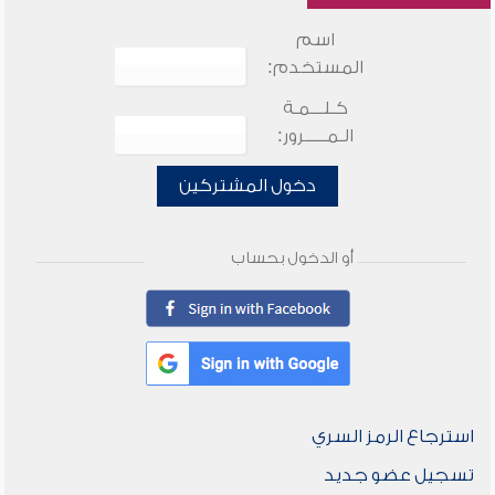
اسم
المستخدم:
كـلـــمـة
الـمـــــرور:
دخول المشتركين
أو الدخول بحساب
استرجاع الرمز السري
تسجيل عضو جديد