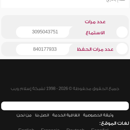
عدد مرات
3095043751
الاستماع
عدد مرات الحفظ
840177933
جميع الحقوق محفوظة © 2026 - 1998 لشبكة إسلام ويب
وثيقة الخصوصية
اتفاقية الخدمة
اتصل بنا
من نحن
لغات الموقع: