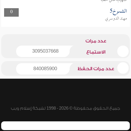
صهيب هاني خطبا
الشموخ5
0
مهند الدوسري
عدد مرات
3095037668
الاستماع
عدد مرات الحفظ
840085900
جميع الحقوق محفوظة © 2026 - 1998 لشبكة إسلام ويب