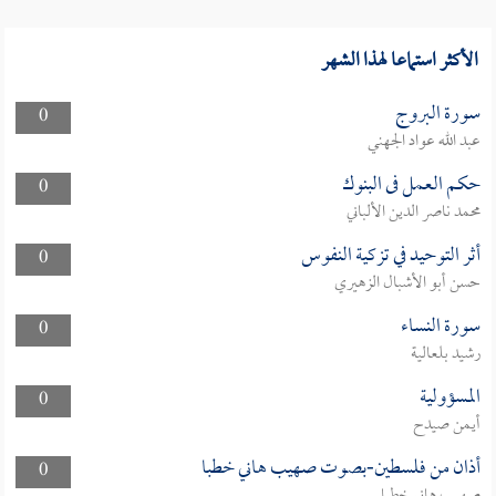
الأكثر استماعا لهذا الشهر
سورة البروج
0
عبد الله عواد الجهني
حكم العمل فى البنوك
0
محمد ناصر الدين الألباني
أثر التوحيد في تزكية النفوس
0
حسن أبو الأشبال الزهيري
سورة النساء
0
رشيد بلعالية
المسؤولية
0
أيمن صيدح
أذان من فلسطين-بصوت صهيب هاني خطبا
0