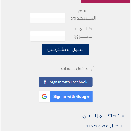
اسم
المستخدم:
كـلـــمـة
الـمـــــرور:
دخول المشتركين
أو الدخول بحساب
استرجاع الرمز السري
تسجيل عضو جديد