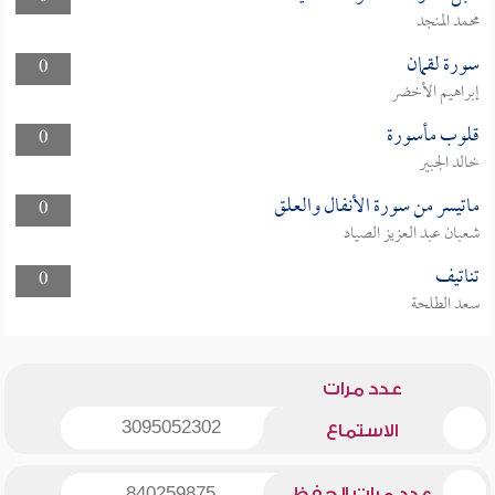
محمد المنجد
سورة لقمان
0
إبراهيم الأخضر
قلوب مأسورة
0
خالد الجبير
ماتيسر من سورة الأنفال والعلق
0
شعبان عبد العزيز الصياد
تناتيف
0
سعد الطلحة
عدد مرات
3095052302
الاستماع
عدد مرات الحفظ
840259875