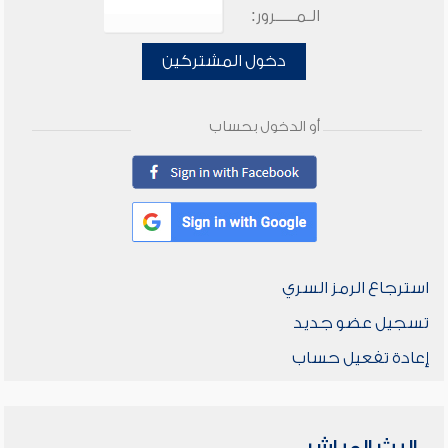
الـمـــــرور:
دخول المشتركين
أو الدخول بحساب
استرجاع الرمز السري
تسجيل عضو جديد
إعادة تفعيل حساب
البث المباشر