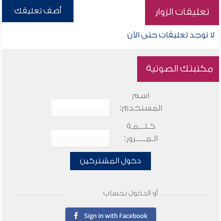
أضف تعليقك
تعليقات الزوار
لا توجد تعليقات حتى الآن
مكتبتك الصوتية
اسم
المستخدم:
كـلـــمـة
الـمـــــرور:
دخول المشتركين
أو الدخول بحساب