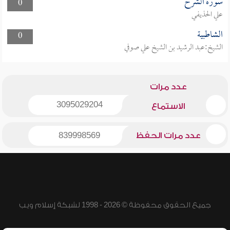
سورة الشرح
0
علي الحذيفي
الشاطبية
0
الشيخ:عبد الرشيد بن الشيخ علي صوفي
عدد مرات
3095029204
الاستماع
عدد مرات الحفظ
839998569
جميع الحقوق محفوظة © 2026 - 1998 لشبكة إسلام ويب