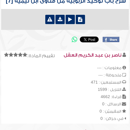
شرح باب توحيد الربوبية من فتاوى ابن تيمية [7]
ناصر بن عبد الكريم العقل
تقييم المادة:
معلومات : ---
ملحوظة : ---
المستمعين : 471
التنزيل : 1599
قراءة: 4662
الرسائل : 0
المقيميّن : 0
في خزائن : 0