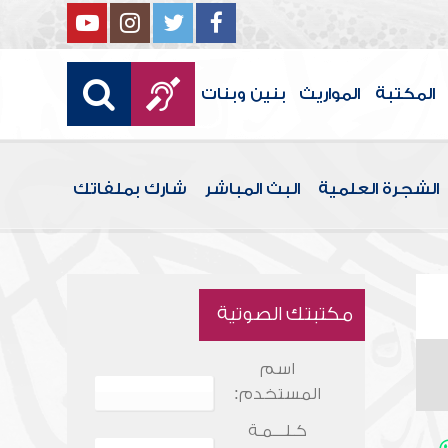
المكتبة
المواريث
بنين وبنات
الشجرة العلمية
البث المباشر
شارك بملفاتك
مكتبتك الصوتية
اسم
المستخدم:
كـلـــمـة