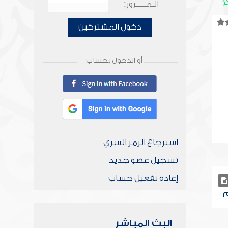
الـمـــــرور:
دخول المشتركين
أو الدخول بحساب
استرجاع الرمز السري
تسجيل عضو جديد
إعادة تفعيل حساب
البث المباشر