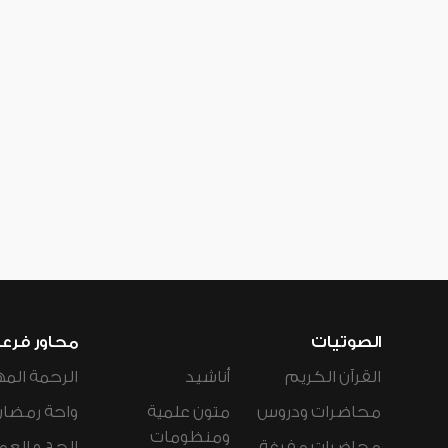
الصوتيات
محاور فرع
القرآن الكريم
أناشيد
الرحمة المه
محاضرات ودروس
متون علمية
واحة رمضان
ومنظومات
محاضرات مفرغة
الحج و العم