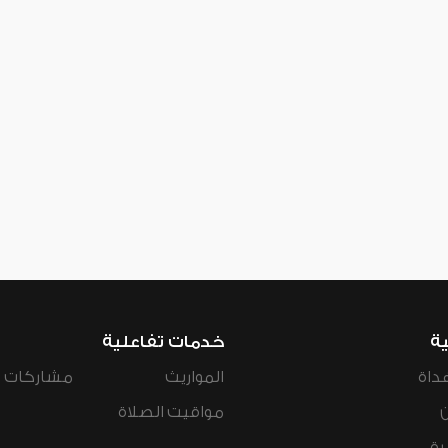
ية
خدمات تفاعلية
داة
المواريث
مشاركات ال
مواقيت الصلاة
رة