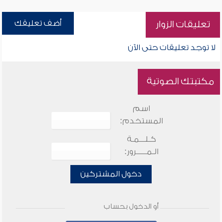
أضف تعليقك
تعليقات الزوار
لا توجد تعليقات حتى الآن
مكتبتك الصوتية
اسم
المستخدم:
كـلـــمـة
الـمـــــرور:
دخول المشتركين
أو الدخول بحساب