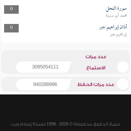
سورة النحل
0
محمد أبو سنينة
أذان إبراهيم جبر
0
إبراهيم جبر
عدد مرات
3095054111
الاستماع
عدد مرات الحفظ
840288996
جميع الحقوق محفوظة © 2026 - 1998 لشبكة إسلام ويب