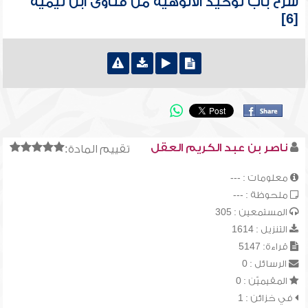
شرح باب توحيد الألوهية من فتاوى ابن تيمية
[6]
ناصر بن عبد الكريم العقل
تقييم المادة:
معلومات : ---
ملحوظة : ---
المستمعين : 305
التنزيل : 1614
قراءة: 5147
الرسائل : 0
المقيميّن : 0
في خزائن : 1