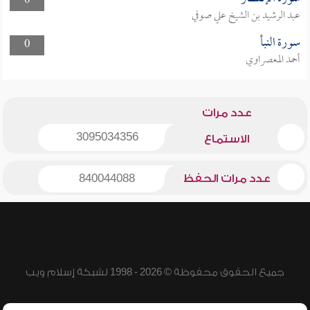
0
عبد الرشيد بن الشيخ علي صوفي
سورة النبأ
0
أحمد المعصراوي
عدد مرات
3095034356
الاستماع
عدد مرات الحفظ
840044088
جميع الحقوق محفوظة © 2026 - 1998 لشبكة إسلام ويب