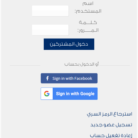
اسم
المستخدم:
كـلـــمـة
الـمـــــرور:
دخول المشتركين
أو الدخول بحساب
استرجاع الرمز السري
تسجيل عضو جديد
إعادة تفعيل حساب