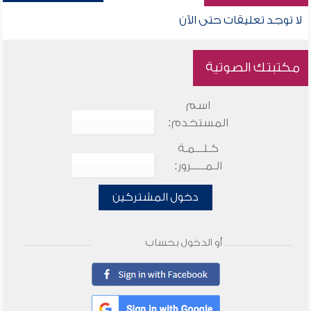
لا توجد تعليقات حتى الآن
مكتبتك الصوتية
اسم
المستخدم:
كـلـــمـة
الـمـــــرور:
دخول المشتركين
أو الدخول بحساب