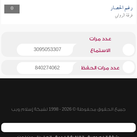
رغم الحصار
0
فرقة الروابي
عدد مرات
3095053307
الاستماع
عدد مرات الحفظ
840274062
جميع الحقوق محفوظة © 2026 - 1998 لشبكة إسلام ويب