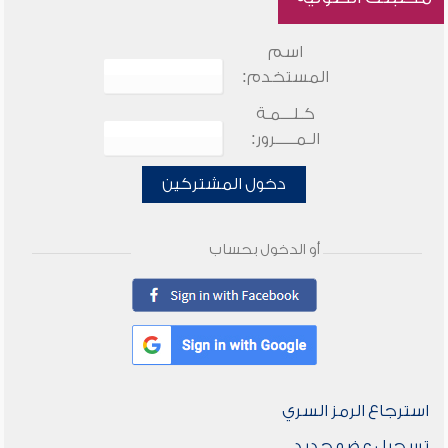
اسم
المستخدم:
كـلـــمـة
الـمـــــرور:
دخول المشتركين
أو الدخول بحساب
استرجاع الرمز السري
تسجيل عضو جديد