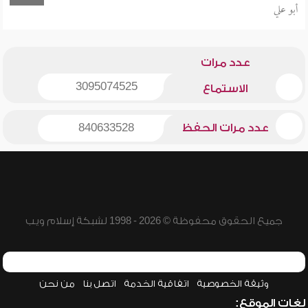
أبو علي
عدد مرات
3095074525
الاستماع
عدد مرات الحفظ
840633528
جميع الحقوق محفوظة © 2026 - 1998 لشبكة إسلام ويب
وثيقة الخصوصية
اتفاقية الخدمة
اتصل بنا
من نحن
لغات الموقع: