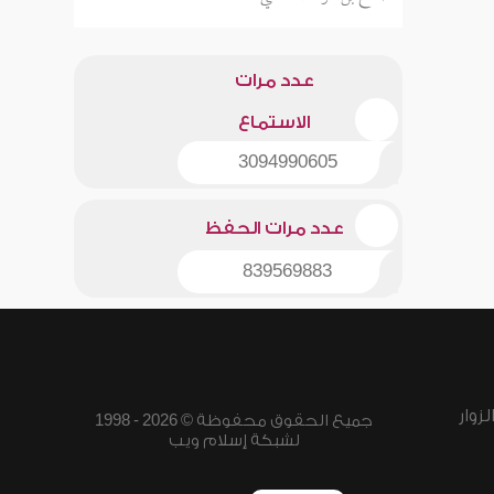
عدد مرات
الاستماع
3094990605
عدد مرات الحفظ
839569883
زوار
جميع الحقوق محفوظة © 2026 - 1998
لشبكة إسلام ويب