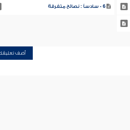
6 - سادساً : نصائح متفرقة
أضف تعليقك