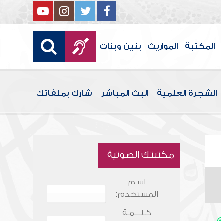
المكتبة
المواريث
بنين وبنات
الشجرة العلمية
البث المباشر
شارك بملفاتك
مكتبتك الصوتية
اسم
المستخدم:
كـلـــمـة