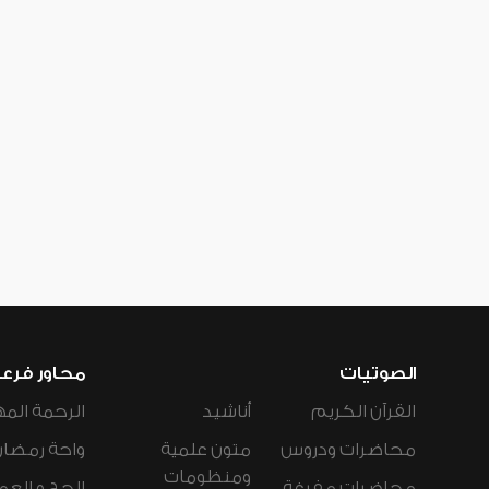
الصوتيات
محاور فرع
القرآن الكريم
أناشيد
الرحمة المه
محاضرات ودروس
متون علمية
واحة رمضان
ومنظومات
محاضرات مفرغة
الحج و العم