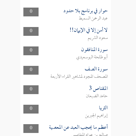
حوار في برنامج بلا حدود
0
عبد الرحمن السميط
لا أمن إلا في الإيمان!!
0
سعود الشريم
سورة المنافقون
0
أبوطلحة البوسعيدي
سورة الصف
0
المصحف المجود لمشاهير القراء الأربعة
المقناص 3
0
حامد الضبعان
الثريا
0
إبراهيم الجبرين
أعظم ما يحجب العبد عن المعصية
0
صالح بن عواد المغامسي