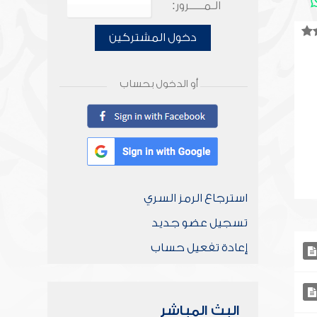
الـمـــــرور:
دخول المشتركين
أو الدخول بحساب
استرجاع الرمز السري
تسجيل عضو جديد
إعادة تفعيل حساب
البث المباشر