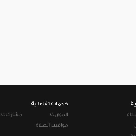
ية
خدمات تفاعلية
داة
المواريث
مشاركات ال
مواقيت الصلاة
رة