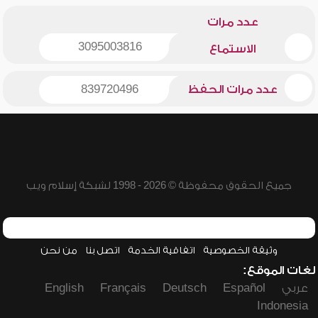
عدد مرات
3095003816
الاستماع
عدد مرات الحفظ
839720496
جميع الحقوق محفوظة © 2026 - 1998 لشبكة إسلام ويب
وثيقة الخصوصية
اتفاقية الخدمة
اتصل بنا
من نحن
لغات الموقع:
عربي
Español
Deutsch
Français
English
Indonesia