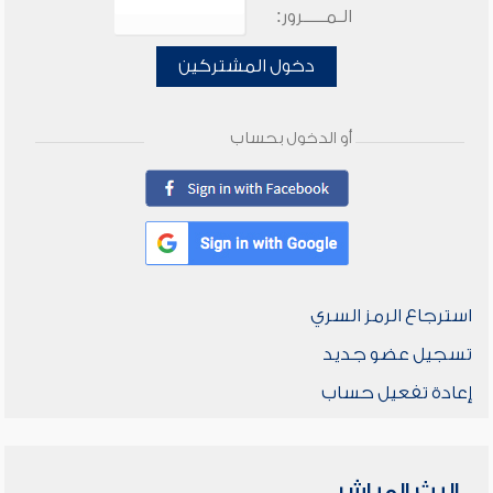
الـمـــــرور:
دخول المشتركين
أو الدخول بحساب
استرجاع الرمز السري
تسجيل عضو جديد
إعادة تفعيل حساب
البث المباشر