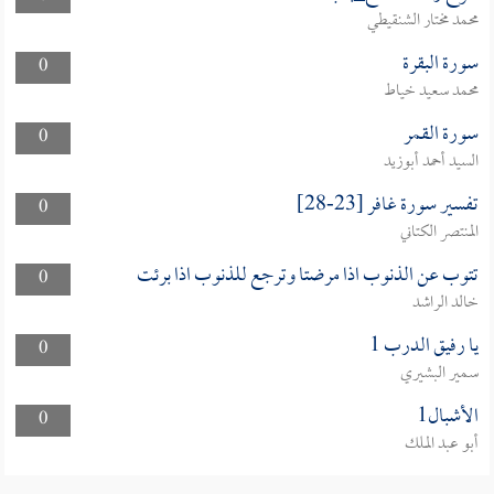
محمد مختار الشنقيطي
سورة البقرة
0
محمد سعيد خياط
سورة القمر
0
السيد أحمد أبوزيد
تفسير سورة غافر [23-28]
0
المنتصر الكتاني
تتوب عن الذنوب اذا مرضتا وترجع للذنوب اذا برئت
0
خالد الراشد
يا رفيق الدرب 1
0
سمير البشيري
الأشبال1
0
أبو عبد الملك