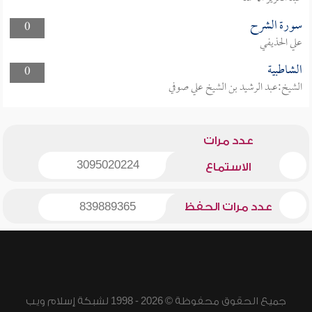
سورة الشرح
0
علي الحذيفي
الشاطبية
0
الشيخ:عبد الرشيد بن الشيخ علي صوفي
عدد مرات
3095020224
الاستماع
عدد مرات الحفظ
839889365
جميع الحقوق محفوظة © 2026 - 1998 لشبكة إسلام ويب