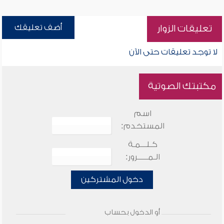
أضف تعليقك
تعليقات الزوار
لا توجد تعليقات حتى الآن
مكتبتك الصوتية
اسم
المستخدم:
كـلـــمـة
الـمـــــرور:
دخول المشتركين
أو الدخول بحساب