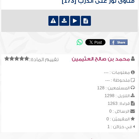
فتاوى نور على الدرب [173]
محمد بن صالح العثيمين
تقييم المادة:
معلومات : ---
ملحوظة : ---
المستمعين : 128
التنزيل : 1298
قراءة: 1263
الرسائل : 0
المقيميّن : 0
في خزائن : 1