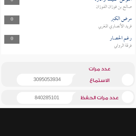
0
صالح بن فوزان الفوزان
مرض الكبر
0
فريد الأنصاري المغربي
رغم الحصار
0
فرقة الروابي
عدد مرات
3095053934
الاستماع
عدد مرات الحفظ
840285101