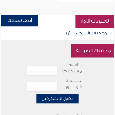
أضف تعليقك
تعليقات الزوار
لا توجد تعليقات حتى الآن
مكتبتك الصوتية
اسم
المستخدم:
كـلـــمـة
الـمـــــرور:
دخول المشتركين