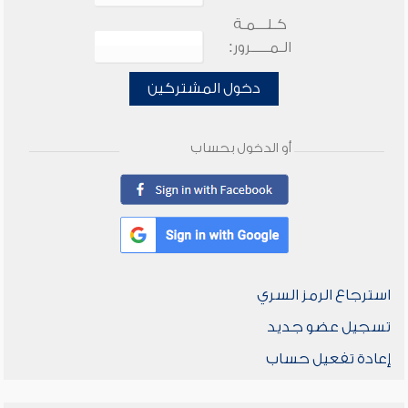
كـلـــمـة
الـمـــــرور:
دخول المشتركين
أو الدخول بحساب
استرجاع الرمز السري
تسجيل عضو جديد
إعادة تفعيل حساب