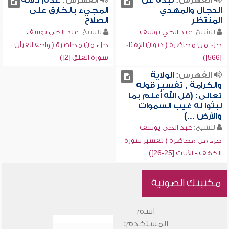
الفهرس:
نبذة عن
الفهرس:
عدم دلالة
الدجال والمهدي
المجيء بالخارق على
المنتظر
الصلاح
للشيخ:
عبد الحي يوسف
للشيخ:
عبد الحي يوسف
جزء من محاضرة ( ديوان الإفتاء
جزء من محاضرة ( واحة القرآن -
[566])
سورة الفلق [2])
الفهرس:
الولاية
والكرامة , تفسير قوله
تعالى: (قل الله أعلم بما
لبثوا له غيب السموات
والأرض ...)
للشيخ:
عبد الحي يوسف
جزء من محاضرة ( تفسير سورة
الكهف - الآيات [25-26])
مكتبتك الصوتية
اسم
المستخدم: