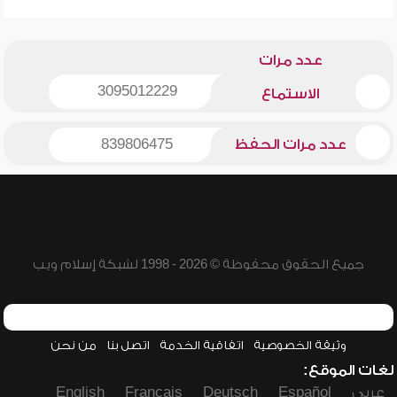
عدد مرات
3095012229
الاستماع
عدد مرات الحفظ
839806475
جميع الحقوق محفوظة © 2026 - 1998 لشبكة إسلام ويب
وثيقة الخصوصية
اتفاقية الخدمة
اتصل بنا
من نحن
لغات الموقع:
عربي
Español
Deutsch
Français
English