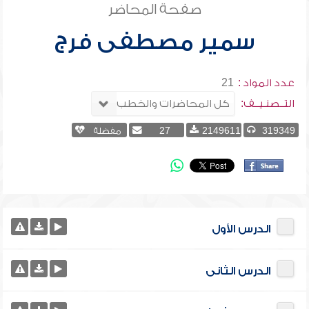
صفحة المحاضر
سمير مصطفى فرج
عدد المواد :
21
التــصنـيــف:
319349
2149611
27
مفضلة
الدرس الأول
الدرس الثانى