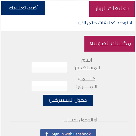
أضف تعليقك
تعليقات الزوار
لا توجد تعليقات حتى الآن
مكتبتك الصوتية
اسم
المستخدم:
كـلـــمـة
الـمـــــرور:
دخول المشتركين
أو الدخول بحساب