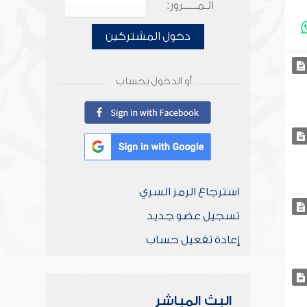
الـمـــــرور:
دخول المشتركين
أو الدخول بحساب
استرجاع الرمز السري
تسجيل عضو جديد
إعادة تفعيل حساب
البث المباشر