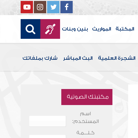
المكتبة
المواريث
بنين وبنات
الشجرة العلمية
البث المباشر
شارك بملفاتك
مكتبتك الصوتية
اسم
المستخدم:
كـلـــمـة