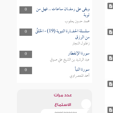
وبقى على رمضان ساعات .. فهل من
0
توبة
محمد حسين يعقوب
سلسلة الحضارة النبوية (19) - الخَلقُ
0
من الرزق
زغلول النجار
سورة الإنفطار
0
عبد الرشيد بن الشيخ علي صوفي
سورة النبأ
0
أحمد المعصراوي
عدد مرات
الاستماع