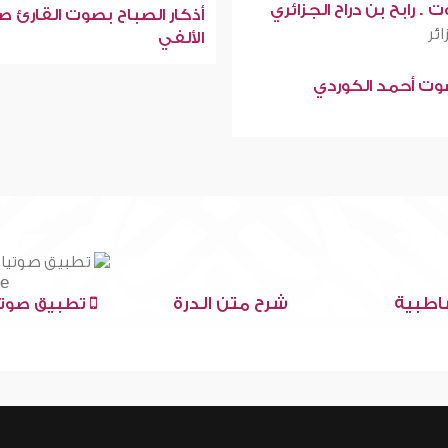
 . رابح بن دراح الجزائري
أذكار الصباح بصوت القارئ ص
ائر
الألفي
صوت أحمد الكوردي
اطبية
شرح متن الدرة
تطبيق صوتي