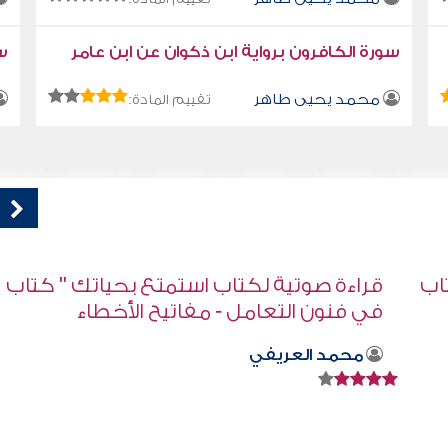
سورة الكافرون برواية ابن ذكوان عن ابن عامر
سو
محمد يحيى طاهر
تقييم المادة:
اب
قراءة صوتية لكتاب استمتع بحياتك " كتاب
في فنون التعامل " - 100 طريقة لكسب
قلوب الناس
محمد العريفي