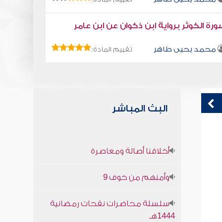
رة الكوثر برواية ابن ذكوان عن ابن عامر
محمد يحيى طاهر
تقييم المادة:
البث المباشر
كتاب تلبيس إبليس 45
(2) شبهات
أخلاقنا أصالة ومعاصرة
أبو الفرج ابن الجوزي
وأمنهم من خوف 9
سلسلة محاضرات نفحات رمضانية
1444هـ