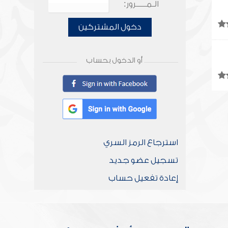
الـمـــــرور:
دخول المشتركين
أو الدخول بحساب
استرجاع الرمز السري
تسجيل عضو جديد
إعادة تفعيل حساب