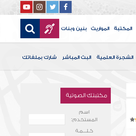
المكتبة
المواريث
بنين وبنات
الشجرة العلمية
البث المباشر
شارك بملفاتك
مكتبتك الصوتية
اسم
المستخدم:
كـلـــمـة