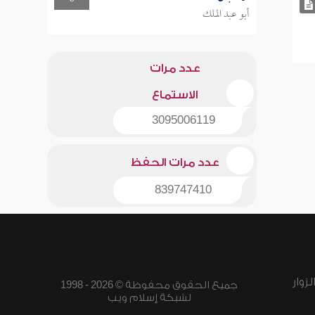
أبو عبد الملك
عدد مرات
الاستماع
3095006119
عدد مرات الحفظ
839747410
زوار
جميع الحقوق محفوظة © 2026 - 1998
لشبكة إسلام ويب