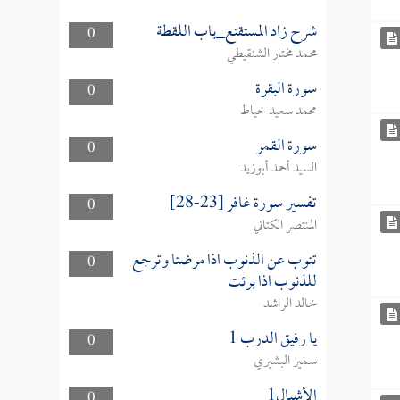
شرح زاد المستقنع_باب اللقطة
0
محمد مختار الشنقيطي
سورة البقرة
0
محمد سعيد خياط
سورة القمر
0
السيد أحمد أبوزيد
تفسير سورة غافر [23-28]
0
المنتصر الكتاني
تتوب عن الذنوب اذا مرضتا وترجع
0
للذنوب اذا برئت
خالد الراشد
يا رفيق الدرب 1
0
سمير البشيري
الأشبال1
0