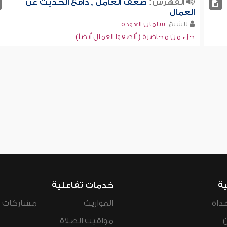
الفهرس:
ضعف العامل , دافع الحديث عن
العمال
للشيخ:
سلمان العودة
جزء من محاضرة ( أنصفوا العمال أيضاً)
ية
خدمات تفاعلية
داة
المواريث
مشاركات ال
مواقيت الصلاة