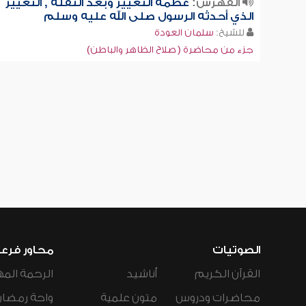
الفهرس:
عظمة التغيير وبعد النقلة , التغيير
الذي أحدثه الرسول صلى الله عليه وسلم
للشيخ:
سلمان العودة
جزء من محاضرة ( صلاح الظاهر والباطن)
الصوتيات
محاور فرع
القرآن الكريم
أناشيد
الرحمة المه
محاضرات ودروس
متون علمية
واحة رمضان