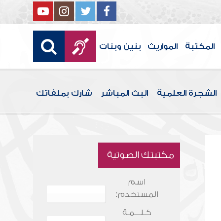
المكتبة
المواريث
بنين وبنات
الشجرة العلمية
البث المباشر
شارك بملفاتك
مكتبتك الصوتية
اسم
المستخدم:
كـلـــمـة