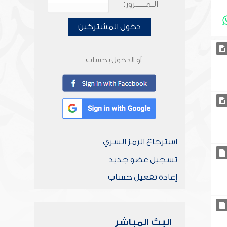
الـمـــــرور:
دخول المشتركين
أو الدخول بحساب
استرجاع الرمز السري
تسجيل عضو جديد
إعادة تفعيل حساب
البث المباشر