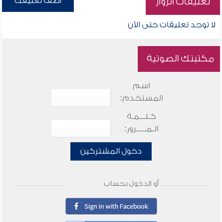
أضف تعليقك
تعليقات الزوار
لا توجد تعليقات حتى الآن
مكتبتك الصوتية
اسم
المستخدم:
كـلـــمـة
الـمـــــرور:
دخول المشتركين
أو الدخول بحساب