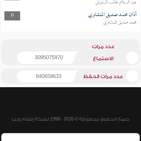
عبد السلام غالب السفياني
أذان محمد صديق المنشاوي
0
محمد صديق المنشاوي
عدد مرات
3095075970
الاستماع
عدد مرات الحفظ
840659633
جميع الحقوق محفوظة © 2026 - 1998 لشبكة إسلام ويب