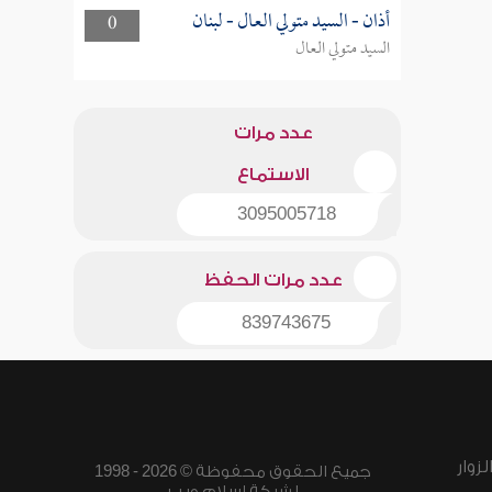
أذان - السيد متولي العال - لبنان
0
السيد متولي العال
عدد مرات
الاستماع
3095005718
عدد مرات الحفظ
839743675
زوار
جميع الحقوق محفوظة © 2026 - 1998
لشبكة إسلام ويب