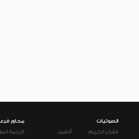
الصوتيات
محاور فرع
القرآن الكريم
أناشيد
الرحمة المه