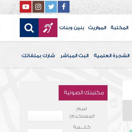
المكتبة
المواريث
بنين وبنات
الشجرة العلمية
البث المباشر
شارك بملفاتك
مكتبتك الصوتية
اسم
المستخدم:
كـلـــمـة