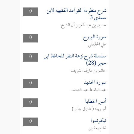
شرح منظومة القواعد الفقهية لابن
0
سعدي 3
حسين بن عبد العزيز آل الشيخ
سورة البروج
0
علي الحذيفي
سلسلة شرح نزهة النظر للحافظ ابن
0
حجر (28)
حاتم بن عارف الشريف
سورة الحديد
0
عبد الباسط عبد الصمد
أسير الخطايا
0
أبو زياد ( طارق جابر )
تيكوندوا
0
نظام يعقوبي