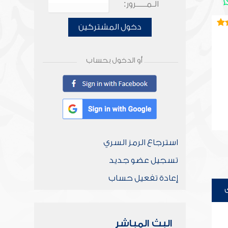
الـمـــــرور:
دخول المشتركين
أو الدخول بحساب
استرجاع الرمز السري
تسجيل عضو جديد
إعادة تفعيل حساب
البث المباشر