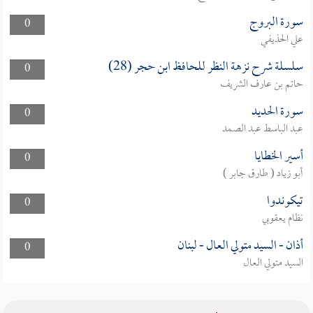
سورة البروج
0
علي الحذيفي
سلسلة شرح نزهة النظر للحافظ ابن حجر (28)
0
حاتم بن عارف الشريف
سورة الحديد
0
عبد الباسط عبد الصمد
أسير الخطايا
0
أبو زياد ( طارق جابر )
تيكوندوا
0
نظام يعقوبي
أذان - السيد متولي العال - لبنان
0
السيد متولي العال