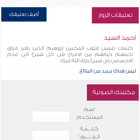
أضف تعليقك
تعليقات الزوار
احمد السيد
كلمات تلمس قلوب المحبين لزوهيم الذين يغير فراق
احبتهم حياتهم من الافراح فى كل شيئ الى عدم
الاحساس باى شيئ بارك اللة فيك
ليس هناك مزيد من النتائج
مكتبتك الصوتية
اسم
المستخدم:
كـلـــمـة
الـمـــــرور: