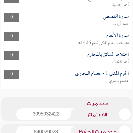
أحمد حطيبة
سورة القصص
0
محمد أيوب
سورة الأنعام
0
مصحف الحرم المكي لعام 1426هـ
اختلاط السائق بالمحارم
0
أحمد القطان
الحرم المدني 1 - عصام البخارى
0
عصام بخاري
عدد مرات
3095032422
الاستماع
عدد مرات الحفظ
840029028