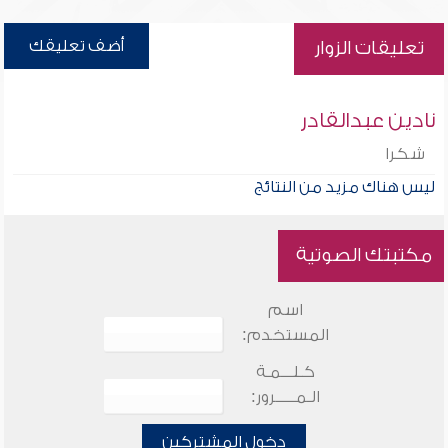
أضف تعليقك
تعليقات الزوار
نادين عبدالقادر
شكرا
ليس هناك مزيد من النتائج
مكتبتك الصوتية
اسم
المستخدم:
كـلـــمـة
الـمـــــرور:
دخول المشتركين