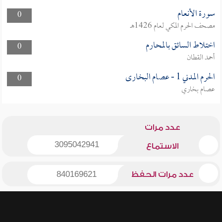
سورة الأنعام
0
مصحف الحرم المكي لعام 1426هـ
اختلاط السائق بالمحارم
0
أحمد القطان
الحرم المدني 1 - عصام البخارى
0
عصام بخاري
عدد مرات
3095042941
الاستماع
عدد مرات الحفظ
840169621