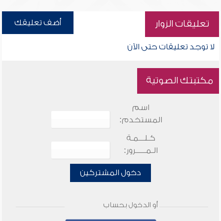
أضف تعليقك
تعليقات الزوار
لا توجد تعليقات حتى الآن
مكتبتك الصوتية
اسم
المستخدم:
كـلـــمـة
الـمـــــرور:
دخول المشتركين
أو الدخول بحساب