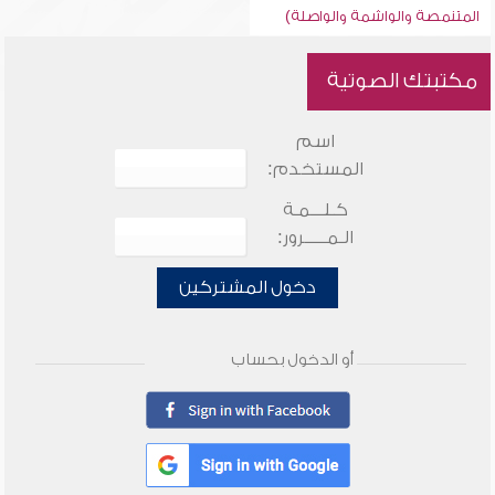
المتنمصة والواشمة والواصلة)
مكتبتك الصوتية
اسم
المستخدم:
كـلـــمـة
الـمـــــرور:
دخول المشتركين
أو الدخول بحساب