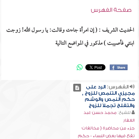
صفحة الفهرس
الحديث الشريف : ( إن امرأة جاءت وقالت: يا رسول الله! زوجت
ابنتي فأصيبت ) مذكور في المواضع التالية
الفهرس:
الرد على
مجيزي التنمص للزوج ,
حكم النمص والوشم
والتفلج تجملاً للزوج
للشيخ:
محمد حسن عبد
الغفار
جزء من محاضرة ( مخالفات
تقع فيها بعض النساء - حكم