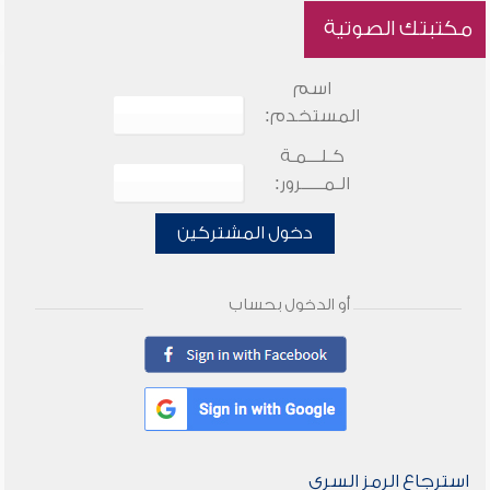
مكتبتك الصوتية
اسم
المستخدم:
كـلـــمـة
الـمـــــرور:
دخول المشتركين
أو الدخول بحساب
استرجاع الرمز السري