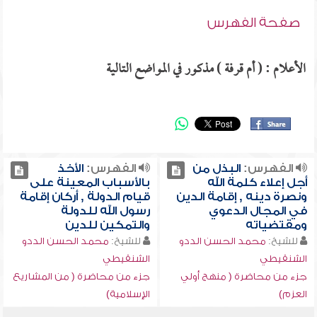
صفحة الفهرس
الأعلام : ( أم قرفة ) مذكور في المواضع التالية
الفهرس:
البذل من
الفهرس:
الأخذ
أجل إعلاء كلمة الله
بالأسباب المعينة على
ونصرة دينه , إقامة الدين
قيام الدولة , أركان إقامة
في المجال الدعوي
رسول الله للدولة
ومقتضياته
والتمكين للدين
للشيخ:
محمد الحسن الددو
للشيخ:
محمد الحسن الددو
الشنقيطي
الشنقيطي
جزء من محاضرة ( منهج أولي
جزء من محاضرة ( من المشاريع
العزم)
الإسلامية)