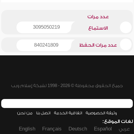
عدد مرات
3095050219
الاستماع
عدد مرات الحفظ
840241809
جميع الحقوق محفوظة © 2026 - 1998 لشبكة إسلام ويب
وثيقة الخصوصية
اتفاقية الخدمة
اتصل بنا
من نحن
لغات الموقع:
عربي
Español
Deutsch
Français
English