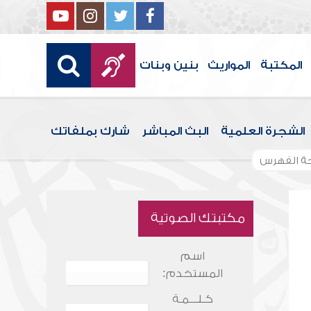
المكتبة
المواريث
بنين وبنات
الشجرة العلمية
البث المباشر
شارك بملفاتك
 الفهرس
مكتبتك الصوتية
اسم
المستخدم:
كـلـــمـة