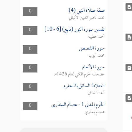
صفة صلاة النبي (4)
0
محمد ناصر الدين الألباني
تفسير سورة النور (تابع) [6 - 10]
0
أحمد حطيبة
سورة القصص
0
محمد أيوب
سورة الأنعام
0
مصحف الحرم المكي لعام 1426هـ
اختلاط السائق بالمحارم
0
أحمد القطان
الحرم المدني 1 - عصام البخارى
0
عصام بخاري