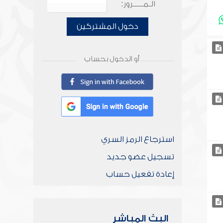
الـمـــــرور:
دخول المشتركين
أو الدخول بحساب
استرجاع الرمز السري
تسجيل عضو جديد
إعادة تفعيل حساب
البث المباشر