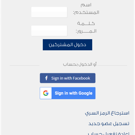
اسم
المستخدم:
كـلـــمـة
الـمـــــرور:
دخول المشتركين
أو الدخول بحساب
استرجاع الرمز السري
تسجيل عضو جديد
إعادة تفعيل حساب