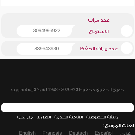
عدد مرات
3094996922
الاستماع
عدد مرات الحفظ
839643930
جميع الحقوق محفوظة © 2026 - 1998 لشبكة إسلام ويب
وثيقة الخصوصية
اتفاقية الخدمة
اتصل بنا
من نحن
لغات الموقع:
عربي
Español
Deutsch
Français
English