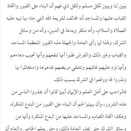
يبين لنا ويبين لكل مسلم ولكل ذي فهم أن البناء على القبور واتخاذ
القباب عليها والمساجد أنه مخالف لشريعة الله التي جاء بها نبيه عليه
الصلاة والسلام، وأنه منكر وبدعة في الدين، وأنه من وسائل
الشرك، ولهذا لما رأى العامة والجهلة هذه القبور المعظمة المساجد
والقباب وغير ذلك والفرش ظنوا أنها تنفعهم وأنها تجيب دعاءهم
وأنها ترد عليهم غائبهم وتشفي مريضهم فدعوها واستغاثوا بها
ونذروا لها ووقعوا في الشرك بسبب ذلك.
فالواجب على أهل العلم والإيمان أينما كانوا أن يحذروا الناس من
هذه الشرور، وأن يبينوا لهم أن البناء على القبور من البدع المنكرة،
وهكذا اتخاذ القباب والمساجد عليها من البدع المنكرة وأنها من
وسائل الشرك حتى يحذر العامة ذلك، وحتى يعلم الخاص والعام أن