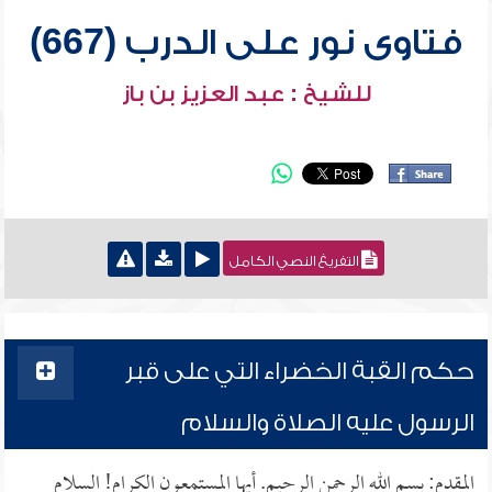
فتاوى نور على الدرب (667)
للشيخ : عبد العزيز بن باز
التفريغ النصي الكامل
حكم القبة الخضراء التي على قبر
الرسول عليه الصلاة والسلام
المقدم: بسم الله الرحمن الرحيم. أيها المستمعون الكرام! السلام