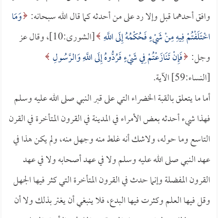
وافق أحدهما قبل وإلا رد على من أحدثه كما قال الله سبحانه:
وَمَا
اخْتَلَفْتُمْ فِيهِ مِنْ شَيْءٍ فَحُكْمُهُ إِلَى اللَّهِ
[الشورى:10]، وقال عز
وجل:
فَإِنْ تَنَازَعْتُمْ فِي شَيْءٍ فَرُدُّوهُ إِلَى اللَّهِ وَالرَّسُولِ
[النساء:59] الآية.
أما ما يتعلق بالقبة الخضراء التي على قبر النبي صلى الله عليه وسلم
فهذا شيء أحدثه بعض الأمراء في المدينة في القرون المتأخرة في القرن
التاسع وما حوله، ولاشك أنه غلط منه وجهل منه، ولم يكن هذا في
عهد النبي صلى الله عليه وسلم ولا في عهد أصحابه ولا في عهد
القرون المفضلة وإنما حدث في القرون المتأخرة التي كثر فيها الجهل
وقل فيها العلم وكثرت فيها البدع، فلا ينبغي أن يغتر بذلك ولا أن