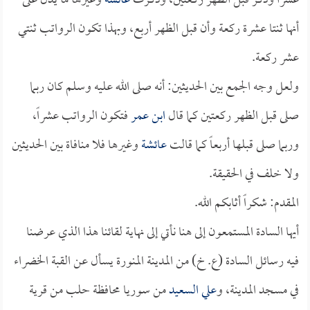
عشراً وذكر قبل الظهر ركعتين، وذكرت
عائشة
وغيرها ما يدل على
أنها ثنتا عشرة ركعة وأن قبل الظهر أربع، وبهذا تكون الرواتب ثنتي
عشر ركعة.
ولعل وجه الجمع بين الحديثين: أنه صلى الله عليه وسلم كان ربما
صلى قبل الظهر ركعتين كما قال
ابن عمر
فتكون الرواتب عشراً،
وربما صلى قبلها أربعاً كما قالت
عائشة
وغيرها فلا منافاة بين الحديثين
ولا خلف في الحقيقة.
المقدم: شكراً أثابكم الله.
أيها السادة المستمعون إلى هنا نأتي إلى نهاية لقائنا هذا الذي عرضنا
فيه رسائل السادة (ع. خ) من المدينة المنورة يسأل عن القبة الخضراء
في مسجد المدينة، و
علي السعيد
من سوريا محافظة حلب من قرية