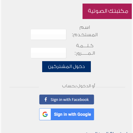
مكتبتك الصوتية
اسم
المستخدم:
كـلـــمـة
الـمـــــرور:
دخول المشتركين
أو الدخول بحساب