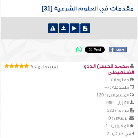
مقدمات في العلوم الشرعية [31]
محمد الحسن الددو
تقييم المادة:
الشنقيطي
معلومات : ---
ملحوظة : ---
المستمعين : 120
التنزيل : 960
قراءة: 1237
الرسائل : 0
المقيميّن : 1
في خزائن : 2