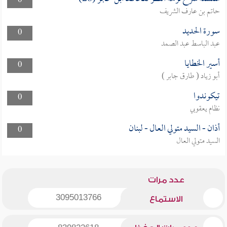
0
حاتم بن عارف الشريف
سورة الحديد
0
عبد الباسط عبد الصمد
أسير الخطايا
0
أبو زياد ( طارق جابر )
تيكوندوا
0
نظام يعقوبي
أذان - السيد متولي العال - لبنان
0
السيد متولي العال
عدد مرات
3095013766
الاستماع