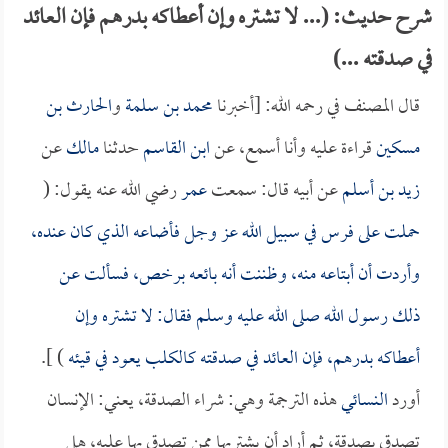
شرح حديث: (... لا تشتره وإن أعطاكه بدرهم فإن العائد
في صدقته ...)
قال المصنف في رحمه الله: [أخبرنا
محمد بن سلمة
و
الحارث بن
مسكين
قراءة عليه وأنا أسمع، عن
ابن القاسم
حدثنا
مالك
عن
زيد بن أسلم
عن أبيه قال: سمعت
عمر
رضي الله عنه يقول: (
حملت على فرس في سبيل الله عز وجل فأضاعه الذي كان عنده،
وأردت أن أبتاعه منه، وظننت أنه بائعه برخص، فسألت عن
ذلك رسول الله صلى الله عليه وسلم فقال: لا تشتره وإن
أعطاكه بدرهم، فإن العائد في صدقته كالكلب يعود في قيئه
) ].
أورد
النسائي
هذه الترجمة وهي: شراء الصدقة، يعني: الإنسان
تصدق بصدقة، ثم أراد أن يشتريها ممن تصدق بها عليه، هل