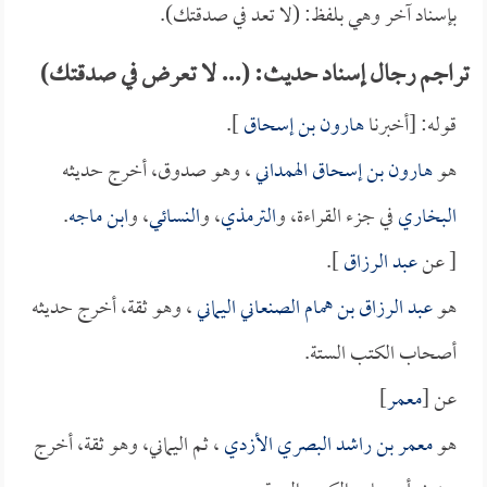
بإسناد آخر وهي بلفظ: (لا تعد في صدقتك).
تراجم رجال إسناد حديث: (... لا تعرض في صدقتك)
قوله: [أخبرنا
هارون بن إسحاق
].
هو
هارون بن إسحاق الهمداني
، وهو صدوق، أخرج حديثه
البخاري
في جزء القراءة، و
الترمذي
، و
النسائي
، و
ابن ماجه
.
[ عن
عبد الرزاق
].
هو
عبد الرزاق بن همام الصنعاني اليماني
، وهو ثقة، أخرج حديثه
أصحاب الكتب الستة.
عن [
معمر
]
هو
معمر بن راشد البصري الأزدي
، ثم اليماني، وهو ثقة، أخرج