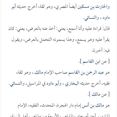
و
الحارث بن مسكين
أيضاً المصري، وهو ثقة، أخرج حديثه
أبو
داود
، و
النسائي
.
قال: قراءة عليه وأنا أسمع، يعني: أخذ عنه بالعرض، يعني: كان
يقرأ عليه وهو يسمع، وهذا يسمونه التحمل بالعرض، ويقول
فيه: أخبرنا.
[ عن
ابن القاسم
].
هو
عبد الرحمن بن القاسم
صاحب الإمام
مالك
، وهو ثقة،
فقيه، أخرج حديثه
البخاري
، و
أبو داود
في المراسيل، و
النسائي
.
[ عن
مالك
].
هو
مالك بن أنس
إمام دار الهجرة، المحدث، الفقيه، الإمام
المشهور أحد أصحاب المذاهب الأربعة من مذاهب أهل السنة،