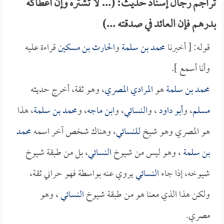
تراجم رجال إسناد حديث: (... لا تشتره وإن أعطاكه
بدرهم فإن العائد في صدقته ...)
قوله: [ أخبرنا
محمد بن سلمة
و
الحارث بن مسكين
قراءة عليه
وأنا أسمع ].
محمد بن سلمة
هو
المرادي المصري
، وهو ثقة، أخرج حديثه
مسلم
، و
أبو داود
، و
النسائي
، و
ابن ماجه
، و
محمد بن سلمة
، هذا
هو المصري وهو شيخ
للنسائي
، وهناك شخص آخر اسمه
محمد
بن سلمة
، وهو ليس من شيوخ
النسائي
، بل من طبقة شيوخ
شيوخه، إذا جاء
النسائي
يروي عنه بواسطة فهو حراني ثقة،
ولكن هذا الذي معنا هو من طبقة شيوخ
النسائي
، وهو
مصري.