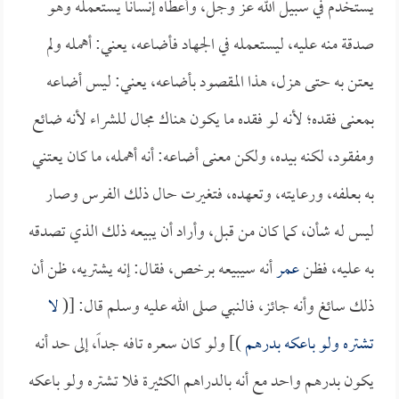
يستخدم في سبيل الله عز وجل، وأعطاه إنساناً يستعمله وهو
صدقة منه عليه، ليستعمله في الجهاد فأضاعه، يعني: أهمله ولم
يعتن به حتى هزل، هذا المقصود بأضاعه، يعني: ليس أضاعه
بمعنى فقده؛ لأنه لو فقده ما يكون هناك مجال للشراء لأنه ضائع
ومفقود، لكنه بيده، ولكن معنى أضاعه: أنه أهمله، ما كان يعتني
به بعلفه، ورعايته، وتعهده، فتغيرت حال ذلك الفرس وصار
ليس له شأن، كما كان من قبل، وأراد أن يبيعه ذلك الذي تصدقه
به عليه، فظن
عمر
أنه سيبيعه برخص، فقال: إنه يشتريه، ظن أن
ذلك سائغ وأنه جائز، فالنبي صلى الله عليه وسلم قال: [(
لا
تشتره ولو باعكه بدرهم
)] ولو كان سعره تافه جداً، إلى حد أنه
يكون بدرهم واحد مع أنه بالدراهم الكثيرة فلا تشتره ولو باعكه