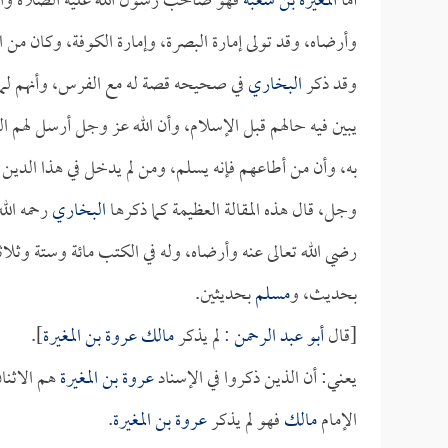
أما
المغيرة بن شعبة
فهو صاحب رسول الله عليه الصلاة والس
وأرضاه، وقد تولى إمارة البصرة، وإمارة الكوفة، وكان من ا
وقد ذكر
البخاري
في صحيحه قصة له مع الفرس، وأنهم لما ذ
يبين فيه حالهم قبل الإسلام، وأن الله عز وجل أرسل لهم ال
به، وأن من أطاعهم فإنه يسلم، ومن لم يدخل في هذا الدين 
وجل، قال هذه المقالة العظيمة كما ذكرها
البخاري
رحمه الل
رضي الله تعالى عنه وأرضاه، وله في الكتب مائة وستة وثلاث
بحديث، و
مسلم
بحديثين.
[قال
أبو عبد الرحمن
: لم يذكر
مالك
عروة بن المغيرة
].
يعني: أن الذين ذكروا في الإسناد
عروة بن المغيرة
هم الاثنان
الإمام
مالك
فهو لم يذكر
عروة بن المغيرة
.