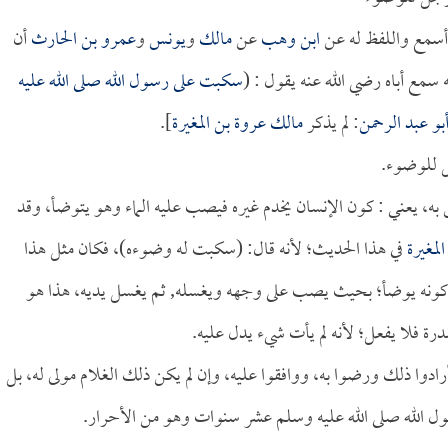
ا أسمع واللفظ له عن
ابن وهب
عن
مالك
و
يونس
و
عمرو بن الحارث
أن
 سمع أباه رضي الله عنه يقول : (
سكبت على رسول الله صلى الله عليه
بو عبد الرحمن
: لم يذكر
مالك عروة بن المغيرة
].
ل للوضوء.
 به، يعني : كون الإنسان يخدم غيره فيصب عليه الماء وهو يتوضأ، وقد
المغيرة
في هذا الحديث؛ لأنه قال: (سكبت له وضوءه)، فكان مثل هذا
 هو كونه يوضأ؛ بحيث يصب على وجهه ويغسله, ثم يغسل يديه، هذا هو
رة فلا يفعل؛ لأنه لم يأت شيء يدل عليه.
أرادوا ذلك ورضوا به، ووافقوا عليه، وإن لم يكن ذلك الغلام مولى له، بل
ل الله صلى الله عليه وسلم عشر سنوات وهو من الأحرار.