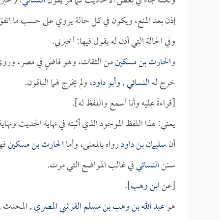
ولكنه جاء في بعض الأحاديث كما مر يقول
النسائي
: (أخبر
إذن بعد المنع، ويكون في كل حالة يروي على حسب ما اتفق له
وفي الحالة التي أذن له يقول فيها: أخبرني.
و
الحارث بن مسكين
من الثقات، وهو قاضٍ في مصر، وروى
خرج له
النسائي
, و
أبو داود
، ولم يخرج لهما الباقون.
[قراءةً عليه وأنا أسمع واللفظ له].
يعني: هذا اللفظ الموجود الذي أثبته في نهاية الحديث ونهاي
أن
سليمان بن داود
رواه بالمعنى، وأما
الحارث بن مسكين
فهو
سنن
النسائي
في غالب المواضع التي مرت.
[عن
ابن وهب
].
هو
عبد الله بن وهب بن مسلم القرشي المصري
, المحدث ,