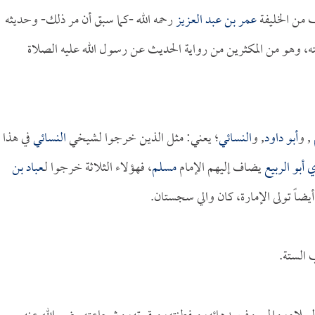
ف من الخليفة
عمر بن عبد العزيز
رحمه الله -كما سبق أن مر ذلك- وحديثه
ه، وهو من المكثرين من رواية الحديث عن رسول الله عليه الصلاة
, و
أبو داود
, و
النسائي
؛ يعني: مثل الذين خرجوا لشيخي
النسائي
في هذا
 أبو الربيع
يضاف إليهم الإمام
مسلم
، فهؤلاء الثلاثة خرجوا لـ
عباد بن
أيضاً تولى الإمارة، كان والي سجستان.
 الستة.