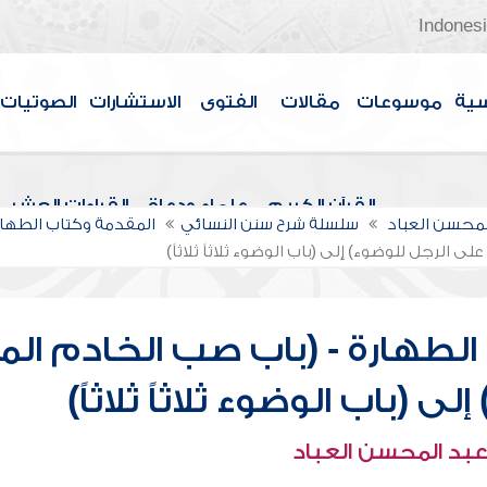
Indones
سية
موسوعات
مقالات
الفتوى
الاستشارات
الصوتيات
القرآن الكريم
علماء ودعاة
القراءات العشر
لمحسن العباد
سلسلة شرح سنن النسائي
المقدمة وكتاب الطهار
 الرجل للوضوء) إلى (باب الوضوء ثلاثاً ثلاثاً)
لطهارة - (باب صب الخادم الما
 (باب الوضوء ثلاثاً ثلاثاً)
عبد المحسن العباد