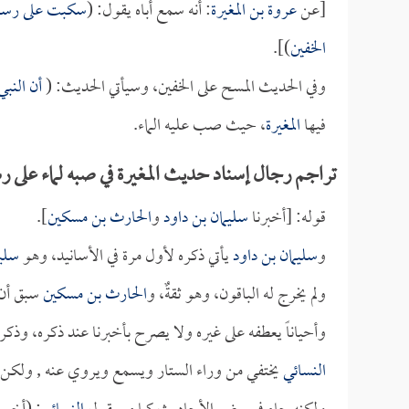
[عن
عروة بن المغيرة
: أنه سمع أباه يقول: (
سكبت على رسول 
الخفين
)].
وفي الحديث المسح على الخفين، وسيأتي الحديث: (
أن النبي
فيها
المغيرة
، حيث صب عليه الماء.
تراجم رجال إسناد حديث المغيرة في صبه لماء على ر
قوله: [أخبرنا
سليمان بن داود
و
الحارث بن مسكين
].
و
سليمان بن داود
يأتي ذكره لأول مرة في الأسانيد، وهو
سليم
ولم يخرج له الباقون، وهو ثقةٌ، و
الحارث بن مسكين
سبق أن م
وأحياناً يعطفه على غيره ولا يصرح بأخبرنا عند ذكره، وذ
النسائي
يختفي من وراء الستار ويسمع ويروي عنه , ولكن لا