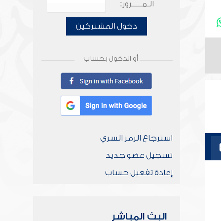
الـمـــــرور:
دخول المشتركين
أو الدخول بحساب
استرجاع الرمز السري
تسجيل عضو جديد
إعادة تفعيل حساب
البث المباشر