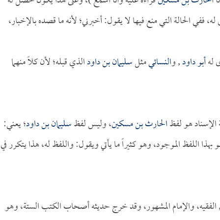
نا
الحارث بن مسكين
قراءةً عليه وأنا أسمع )، وعلى هذا يكون حصل له
، ففي الحالة التي منع فيها لا يقول: أخبرني؛ لأنه ما قصده بالإخبار،
 له
أبو داود
, و
النسائي
مثل
سليمان بن داود
الذي قبله؛ لأن كلاً منهما
ة الإسناد هو لفظ
الحارث بن مسكين
، وليس لفظ
سليمان بن داود
؛ يعني:
 بهذا اللفظ الموجود، وهو كثيراً ما يأتي ويقول: واللفظ له، هذا يتكرر في
 الفقيه، والإمام المشهور، وقد خرج حديثه أصحاب الكتب الستة، وهو