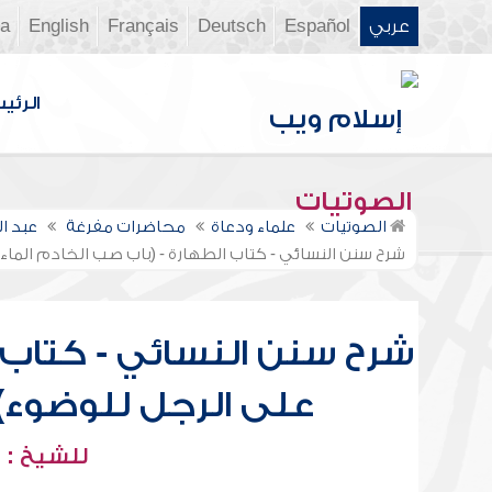
عربي
Español
Deutsch
Français
English
ia
الرئي
الصوتيات
الصوتيات
علماء ودعاة
محاضرات مفرغة
عبد ا
شرح سنن النسائي - كتاب الطهارة - (باب صب الخادم الماء على
شرح سنن النسائي - كتاب ا
على الرجل للوضوء) إلى
للشيخ : 