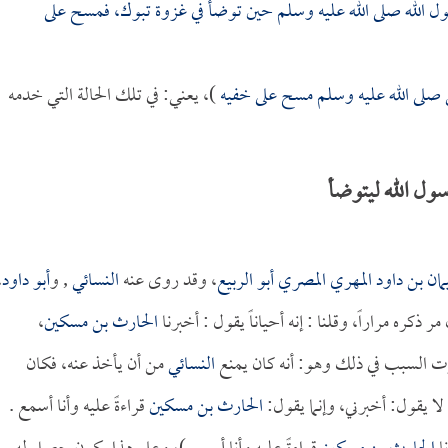
الله صلى الله عليه وسلم حين توضأ في غزوة تبوك، فمسح على
 صلى الله عليه وسلم مسح على خفيه
)، يعني: في تلك الحالة التي خدمه
سول الله ليتوضأ
ان بن داود المهري المصري أبو الربيع
، وقد روى عنه
النسائي
, و
أبو داود
،
ر ذكره مراراً، وقلنا : إنه أحياناً يقول : أخبرنا
الحارث بن مسكين
،
كرت السبب في ذلك وهو: أنه كان يمنع
النسائي
من أن يأخذ عنه، فكان
 يقول: أخبرني، وإنما يقول:
الحارث بن مسكين
قراءةً عليه وأنا أسمع .