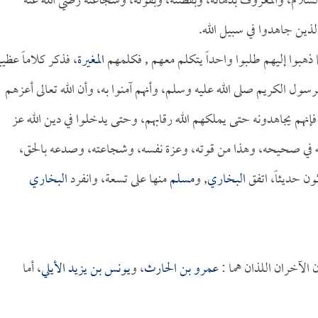
لام، والمعروف بدهائه، وبفطنته، وبقوته، وشجاعته رضي الله عنه
لذين جاهدوا في سبيل الله.
هبوا إليهم طلبوا واحداً يتكلم معهم , فكلمهم
المغيرة
، فذكر كلاماً عظيما
رسول الكريم صلى الله عليه وسلم، وأنهم آمنوا به، وأن الله تعالى أعزهم
فإنهم يجاهدونه حتى يملكهم الله رقابهم، وحتى يدخلوا في دين الله عز
ه في صحيحه، وهذا من قوته، وعزة نفسه، وشجاعته، وصدعه بالحق،
ون حديثاً، اتفق
البخاري
, و
مسلم
منها على تسعة، وانفرد
البخاري
 الآخران اللذان هما :
عمرو بن الحارث
، و
يونس بن يزيد الأيلي
، أما