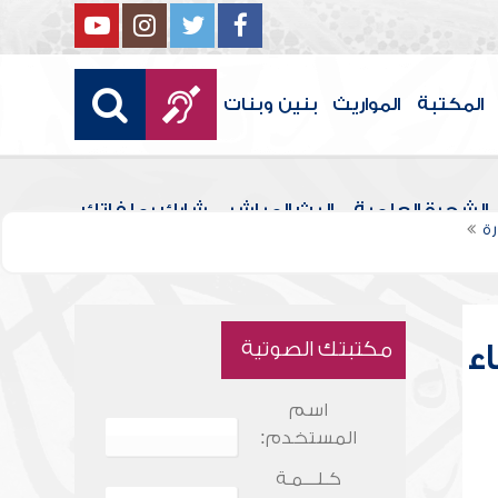
المكتبة
المواريث
بنين وبنات
الشجرة العلمية
البث المباشر
شارك بملفاتك
ة
ء
مكتبتك الصوتية
اسم
المستخدم:
كـلـــمـة