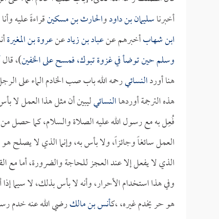
أخبرنا
سليمان بن داود
و
الحارث بن مسكين
قراءةً عليه وأن
ابن شهاب
أخبرهم عن
عباد بن زياد
عن
عروة بن المغيرة
أنه
وسلم حين توضأ في غزوة تبوك، فمسح على الخفين
)، قال
أ
هنا أورد
النسائي
رحمه الله باب صب الخادم الماء على الرج
هذه الترجمة أوردها
النسائي
ليبين أن مثل هذا العمل لا بأس
فُعِل به مع رسول الله عليه الصلاة والسلام، كما حصل من
العمل سائغاً وجائزاً، ولا بأس به، وإنما الذي لا يصلح
الذي لا يفعل إلا عند العجز للحاجة والضرورة، أما مع القد
وفي هذا استخدام الأحرار، وأنه لا بأس بذلك، لا سيما إذا 
هو حر يخدم غيره، ،ك
أنس بن مالك
رضي الله عنه خدم رسو